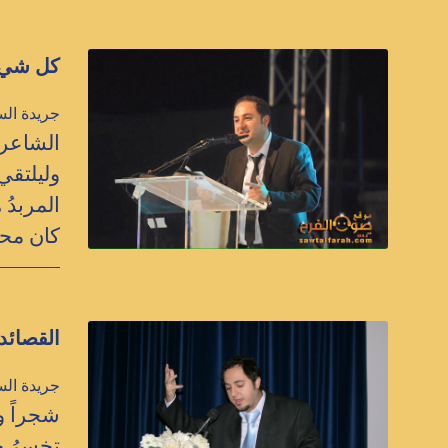
كل شيءٍ 
جريدة الس
الشاعر 
وليلتقي
المربدُ
كان محط
القصائد 
جريدة الس
شجراً وأ
تخسرُ ج