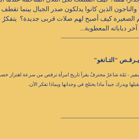
والناجون الذين كانوا يدلكون صدر الجبال بينما تقطف 
م الصغيرة كيف أصبح لهم صلات قربى جديدة؟ يتفكرُ جن
خر دباباته المعطوبة...
ـرقـص "التـانغو"
فير -
ثمّة شاعرٌ محترفٌ يقرأ تاريخ امرأة ترقص من سرعة اهتزاز خصرها
تقبلها ويدرك جيداً ماذا يختلج في وجدانها وبماذا تفكر الآن.