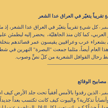
تقريباً يتغيّر في العراق عدا الشعر
كل شيءٍ تقريباً يتغيّر في العراق عدا الشعر، إذ ما
فير -
العربي، كما كان منذ الجاهليّة، يحضر إليه ليطمئن على
 بشعراء عرب وعراقيين يقيسون عمر قصائدهم بنخلة 
 هذا العام أيضاً، مثلما جمعت "البصرة" النهرين في شط
 رحال القوافل الشعرية من كلّ نصٍّ وصوب.
مصابيح الوقائع
الذين رقدوا بالأمس أفقياً تحت جلد الأرض كيف ا
فير -
نصاباً تذكارية؟ والبيوت كيف كانت تكتسب بعداً جديداً ب
داراً هشاً؟ كيف اتستعت لكل التلال المتاخمة عندما اب