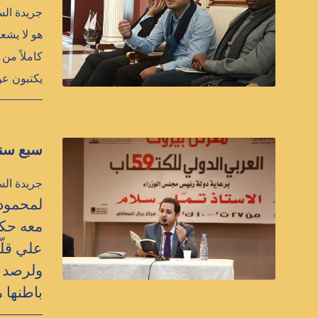
هو لا يشع
كاملاً من
يكتبون ع
سبع سنو
جريدة الس
لمحمود 
معه حكا
علي قلّ
ولرصد ا
باطنها 