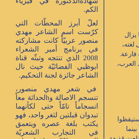
شهادةالدكتورة في فيزياء
الكم.
لعلّ أبرز المحطّات التي
كرّست اسم الشاعر مهدي
 يزال
منصور عربيّاً كانت مشاركته
 لغته،
في برنامج أمير الشعراء
فارعة.
2008 الذي تنتجه وتبثّه قناة
 العرب،
ابوظبي الفضائيّة حيث نال
الشاعر جائزة لجنة التحكيم.
في شعر مهدي منصور،
تنسجم الاصالة وhلحداثة معاً
انسجاماً تامّاً حتى لكأنهما
تبدوان قبلتين لثغر واحد، فهو
ستيقظوا
يكتب بلغة عصره ويتعمق
ينما
في التجارب الشعريّة
تلعت قذيفة