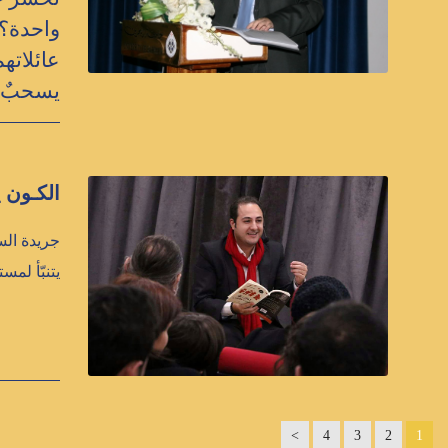
واحدة؟ 
عائلاته
يسحبٌ آ
الكـون ي
جريدة الس
يتنبّأ لمس
>
4
3
2
1