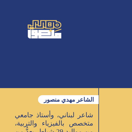
الشاعر مهدي منصور
شاعر لبناني، وأستاذ جامعي
متخصص بالفيزياء والتربية،
من مواليد 29 شباط، يعدُّ من