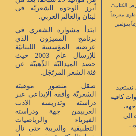
لاً بـ"معرض الكتاب".
أبرز الوجوه الشعريّة في
د طوى معرضاً
لبنان والعالم العربي.
اً بمؤلفين
ابتدأ مشواره الشعري في
برنامج المميزون الذي
عرضته المؤسسة اللبنانيّة
للإرسال عام 2003 حيث
حصد الميداليّة الذّهبيّة عن
فئة الشعر المرتَجَل.
صقل منصور موهبته
نستعيد
الشعريّة وأفقه الإبداعي عبر
ات كافيه
دراسته وتدريسه الادب
جهه،
العربيمن جهة ودراسته
 الي
الفيزياء والرياضيات
..
التطبيقية والتربية حتى نال