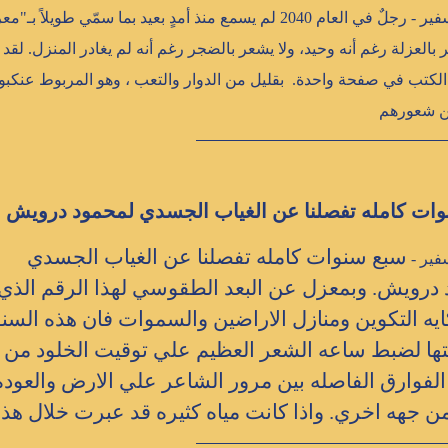
جريدة السفير - رجلٌ في العام 2040 لم يسمع منذ أمدٍ بعيد بما سمّي طوي
ر بالعزلة رغم أنه وحيد، ولا يشعر بالضجر رغم أنه لم يغادر المنزل. لق
 الكتب في صفحة واحدة. بقليل من الدوار والتعب ، وهو المربوط عنكبوتي
ن شعورهم
ات كامله تفصلنا عن الغياب الجسدي لمحمود درويش
سبع سنوات كامله تفصلنا عن الغياب الجسدي
فير -
درويش. وبمعزل عن البعد الطقوسي لهذا الرقم الذي 
يه التكوين ومنازل الاراضين والسموات فان هذه السنو
تها لضبط ساعه الشعر العظيم علي توقيت الخلود من 
لفوارق الفاصله بين مرور الشاعر علي الارض والعوده
من جهه اخري. واذا كانت مياه كثيره قد عبرت خلال هذه.