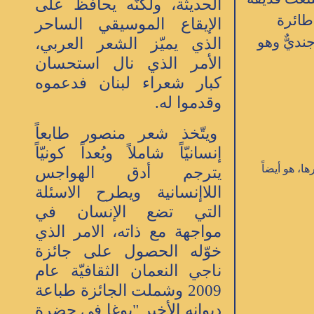
الحديثة، ولكنّه يحافظ على
طائرة
الإيقاع الموسيقي الساحر
ديٌّ وهو
الذي يميّز الشعر العربي،
الأمر الذي نال استحسان
كبار شعراء لبنان فدعموه
وقدموا له.
ويتّخذ شعر منصور طابعاً
إنسانيّاً شاملاً وبُعداً كونيّاً
، هو أيضاً
يترجم أدق الهواجس
اللاإنسانية ويطرح الاسئلة
التي تضع الإنسان في
مواجهة مع ذاته، الامر الذي
خوّله الحصول على جائزة
ناجي النعمان الثقافيّة عام
2009 وشملت الجائزة طباعة
ديوانه الأخير "يوغا في حضرة