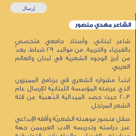
الشاعر مهدي منصور
شاعر لبناني، وأستاذ جامعي متخصص
بالفيزياء والتربية، من مواليد 29 شباط، يعدُّ
من أبرز الوجوه الشعريّة في لبنان والعالم
العربي.
ابتدأ مشواره الشعري في برنامج المميزون
الذي عرضته المؤسسة اللبنانيّة للإرسال عام
2003 حيث حصد الميداليّة الذّهبيّة عن فئة
الشعر المرتَجَل.
صقل منصور موهبته الشعريّة وأفقه الإبداعي
عبر دراسته وتدريسه الادب العربيمن جهة
ودراسته الفيزياء والرياضيات التطبيقية