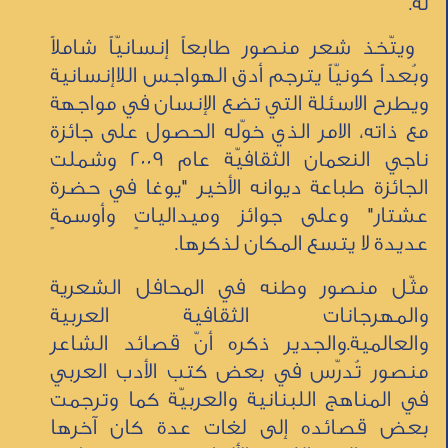
له.
ويتّخذ شعر منصور طابعاً إنسانيّاً شاملاً
وبُعداً كونيّاً يترجم أدق الهواجس اللاإنسانية
ويطرح الاسئلة التي تضع الإنسان في مواجهة
مع ذاته، الامر الذي خوّله الحصول على جائزة
ناجي النعمان الثقافيّة عام 2009 وشملت
الجائزة طباعة ديوانه الأخير "يوغا في حضرة
عشتار" وعلى جوائز وميدالياتٍ وأوسمةٍ
عديدة لا يتسع المكان لذكرها.
مثّل منصور وطنه في المحافل الشعرية
والمهرجانات الثقافية العربية
والعالمية.والجدير ذكره أنّ قصائد الشاعر
منصور تُدرّس في بعض كتب الأدب العربي
في المناهج اللبنانية والعربيّة كما وترجمت
بعض قصائده إلى لغات عدة كان آخرها