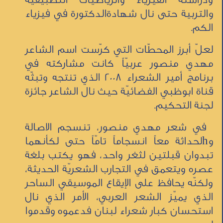
والتربية حتى نال شهادةالدكتورة في فيزياء
الكم.
لعلّ أبرز المحطّات التي كرّست اسم الشاعر
مهدي منصور عربيّاً كانت مشاركته في
برنامج أمير الشعراء 2008 الذي تنتجه وتبثّه
قناة ابوظبي الفضائيّة حيث نال الشاعر جائزة
لجنة التحكيم.
في شعر مهدي منصور، تنسجم الاصالة
وhلحداثة معاً انسجاماً تامّاً حتى لكأنهما
تبدوان قبلتين لثغر واحد، فهو يكتب بلغة
عصره ويتعمق في التجارب الشعريّة الحديثة،
ولكنّه يحافظ على الإيقاع الموسيقي الساحر
الذي يميّز الشعر العربي، الأمر الذي نال
استحسان كبار شعراء لبنان فدعموه وقدموا