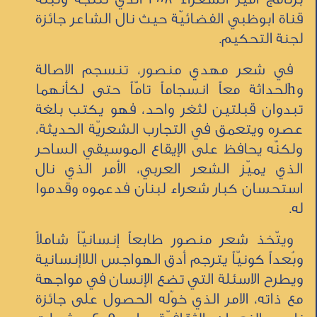
قناة ابوظبي الفضائيّة حيث نال الشاعر جائزة
لجنة التحكيم.
في شعر مهدي منصور، تنسجم الاصالة
وhلحداثة معاً انسجاماً تامّاً حتى لكأنهما
تبدوان قبلتين لثغر واحد، فهو يكتب بلغة
عصره ويتعمق في التجارب الشعريّة الحديثة،
ولكنّه يحافظ على الإيقاع الموسيقي الساحر
الذي يميّز الشعر العربي، الأمر الذي نال
استحسان كبار شعراء لبنان فدعموه وقدموا
له.
ويتّخذ شعر منصور طابعاً إنسانيّاً شاملاً
وبُعداً كونيّاً يترجم أدق الهواجس اللاإنسانية
ويطرح الاسئلة التي تضع الإنسان في مواجهة
مع ذاته، الامر الذي خوّله الحصول على جائزة