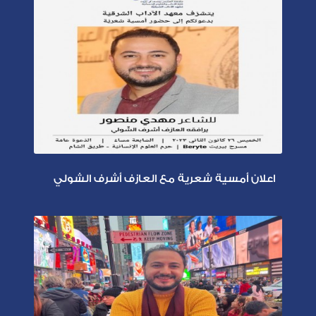
اعلان أمسية شعرية مع العازف أشرف الشولي