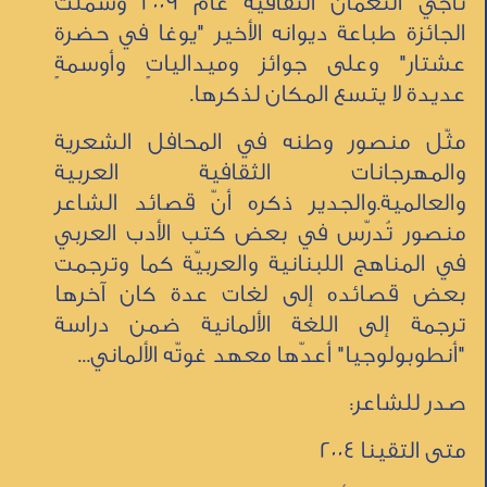
ناجي النعمان الثقافيّة عام 2009 وشملت
الجائزة طباعة ديوانه الأخير "يوغا في حضرة
عشتار" وعلى جوائز وميدالياتٍ وأوسمةٍ
عديدة لا يتسع المكان لذكرها.
مثّل منصور وطنه في المحافل الشعرية
والمهرجانات الثقافية العربية
والعالمية.والجدير ذكره أنّ قصائد الشاعر
منصور تُدرّس في بعض كتب الأدب العربي
في المناهج اللبنانية والعربيّة كما وترجمت
بعض قصائده إلى لغات عدة كان آخرها
ترجمة إلى اللغة الألمانية ضمن دراسة
"أنطوبولوجيا" أعدّها معهد غوتّه الألماني...
صدر للشاعر:
متى التقينا 2004