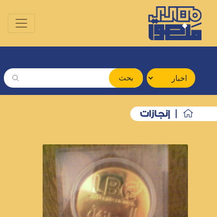
بحث
| إنجازات