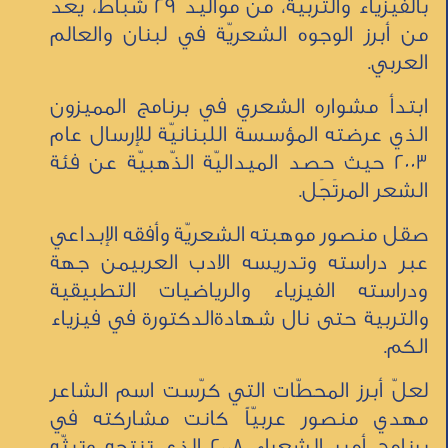
بالفيزياء والتربية، من مواليد 29 شباط، يعدُّ
من أبرز الوجوه الشعريّة في لبنان والعالم
العربي.
ابتدأ مشواره الشعري في برنامج المميزون
الذي عرضته المؤسسة اللبنانيّة للإرسال عام
2003 حيث حصد الميداليّة الذّهبيّة عن فئة
الشعر المرتَجَل.
صقل منصور موهبته الشعريّة وأفقه الإبداعي
عبر دراسته وتدريسه الادب العربيمن جهة
ودراسته الفيزياء والرياضيات التطبيقية
والتربية حتى نال شهادةالدكتورة في فيزياء
الكم.
لعلّ أبرز المحطّات التي كرّست اسم الشاعر
مهدي منصور عربيّاً كانت مشاركته في
برنامج أمير الشعراء 2008 الذي تنتجه وتبثّه