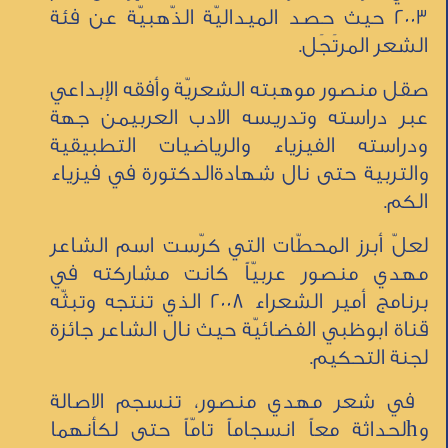
2003 حيث حصد الميداليّة الذّهبيّة عن فئة
الشعر المرتَجَل.
صقل منصور موهبته الشعريّة وأفقه الإبداعي
عبر دراسته وتدريسه الادب العربيمن جهة
ودراسته الفيزياء والرياضيات التطبيقية
والتربية حتى نال شهادةالدكتورة في فيزياء
الكم.
لعلّ أبرز المحطّات التي كرّست اسم الشاعر
مهدي منصور عربيّاً كانت مشاركته في
برنامج أمير الشعراء 2008 الذي تنتجه وتبثّه
قناة ابوظبي الفضائيّة حيث نال الشاعر جائزة
لجنة التحكيم.
في شعر مهدي منصور، تنسجم الاصالة
وhلحداثة معاً انسجاماً تامّاً حتى لكأنهما