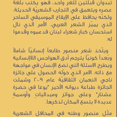
تبدوان قبلتين لثغر واحد، فهو يكتب بلغة
عصره ويتعمق في التجارب الشعريّة الحديثة،
ولكنّه يحافظ على الإيقاع الموسيقي الساحر
الذي يميّز الشعر العربي، الأمر الذي نال
استحسان كبار شعراء لبنان فدعموه وقدموا
له.
ويتّخذ شعر منصور طابعاً إنسانيّاً شاملاً
وبُعداً كونيّاً يترجم أدق الهواجس اللاإنسانية
ويطرح الاسئلة التي تضع الإنسان في مواجهة
مع ذاته، الامر الذي خوّله الحصول على جائزة
ناجي النعمان الثقافيّة عام 2009 وشملت
الجائزة طباعة ديوانه الأخير "يوغا في حضرة
عشتار" وعلى جوائز وميدالياتٍ وأوسمةٍ
عديدة لا يتسع المكان لذكرها.
مثّل منصور وطنه في المحافل الشعرية