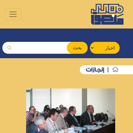
بحث
| إنجازات