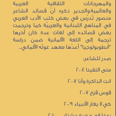
والمهرجانات الثقافية العربية
والعالمية.والجدير ذكره أنّ قصائد الشاعر
منصور تُدرّس في بعض كتب الأدب العربي
في المناهج اللبنانية والعربيّة كما وترجمت
بعض قصائده إلى لغات عدة كان آخرها
ترجمة إلى اللغة الألمانية ضمن دراسة
"أنطوبولوجيا" أعدّها معهد غوتّه الألماني...
صدر للشاعر:
متى التقينا 2004
انت الذاكرة وأنا 2007
قوس قزح 2007
كي لا يغار الأنبياء 2009
يوغا في حضرة عشتار 2010