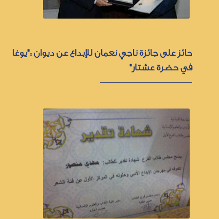
حائز على جائزة ناجي نعمان للإبداع عن ديوان :"يوغا
في حضرة عشتار"