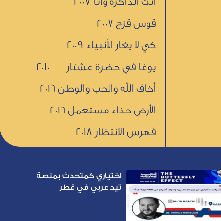
انت الذاكرة وأنا 2007
قوس قزح 2007
كي لا يغار الأنبياء 2009
يوغا في حضرة عشتار 2010
أخاف الله والحب والوطن 2016
الأرض حذاء مستعمل 2016
فهرس الانتظار 2018
اختياري كمتحدث بمنصة
تيد عربي في قطر