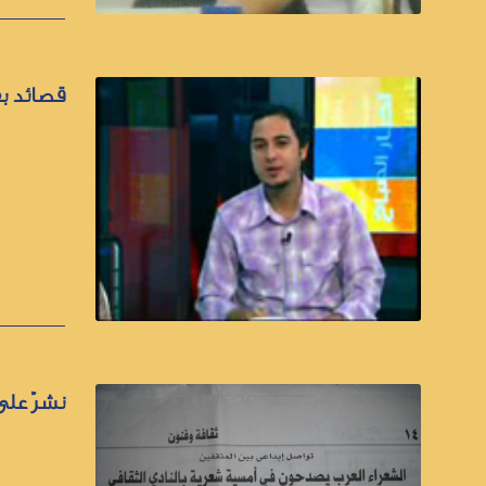
قصائد بق
نشرٌ على