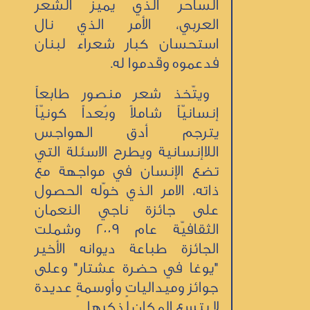
الساحر الذي يميّز الشعر
العربي، الأمر الذي نال
استحسان كبار شعراء لبنان
فدعموه وقدموا له.
ويتّخذ شعر منصور طابعاً
إنسانيّاً شاملاً وبُعداً كونيّاً
يترجم أدق الهواجس
اللاإنسانية ويطرح الاسئلة التي
تضع الإنسان في مواجهة مع
ذاته، الامر الذي خوّله الحصول
على جائزة ناجي النعمان
الثقافيّة عام 2009 وشملت
الجائزة طباعة ديوانه الأخير
"يوغا في حضرة عشتار" وعلى
جوائز وميدالياتٍ وأوسمةٍ عديدة
لا يتسع المكان لذكرها.