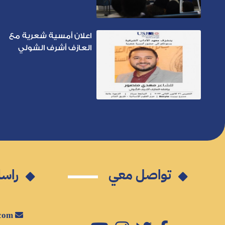
اعلان أمسية شعرية مع
العازف أشرف الشولي
تواصل معي
راسل
mm@mahdimansour.com