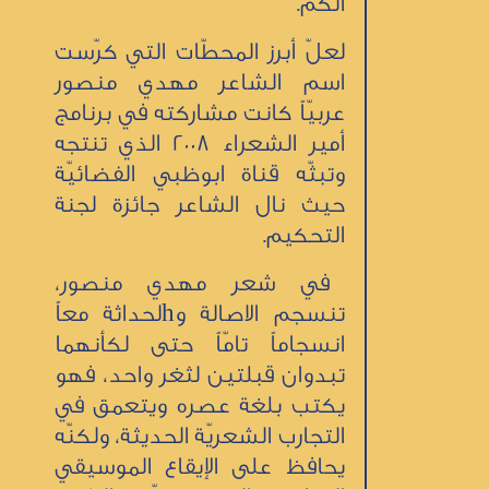
الكم.
لعلّ أبرز المحطّات التي كرّست
اسم الشاعر مهدي منصور
عربيّاً كانت مشاركته في برنامج
أمير الشعراء 2008 الذي تنتجه
وتبثّه قناة ابوظبي الفضائيّة
حيث نال الشاعر جائزة لجنة
التحكيم.
في شعر مهدي منصور،
تنسجم الاصالة وhلحداثة معاً
انسجاماً تامّاً حتى لكأنهما
تبدوان قبلتين لثغر واحد، فهو
يكتب بلغة عصره ويتعمق في
التجارب الشعريّة الحديثة، ولكنّه
يحافظ على الإيقاع الموسيقي