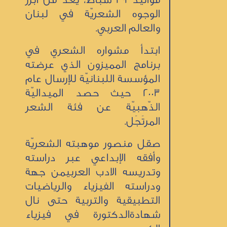
الوجوه الشعريّة في لبنان
والعالم العربي.
ابتدأ مشواره الشعري في
برنامج المميزون الذي عرضته
المؤسسة اللبنانيّة للإرسال عام
2003 حيث حصد الميداليّة
الذّهبيّة عن فئة الشعر
المرتَجَل.
صقل منصور موهبته الشعريّة
وأفقه الإبداعي عبر دراسته
وتدريسه الادب العربيمن جهة
ودراسته الفيزياء والرياضيات
التطبيقية والتربية حتى نال
شهادةالدكتورة في فيزياء