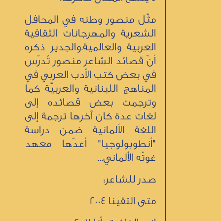
مثّل منصور وطنه في المحافل
الشعرية والمهرجانات الثقافية
العربية والعالمية.والجدير ذكره
أنّ قصائد الشاعر منصور تُدرّس
في بعض كتب الأدب العربي في
المناهج اللبنانية والعربيّة كما
وترجمت بعض قصائده إلى
لغات عدة كان آخرها ترجمة إلى
اللغة الألمانية ضمن دراسة
"أنطوبولوجيا" أعدّها معهد
غوتّه الألماني...
صدر للشاعر:
متى التقينا 2004