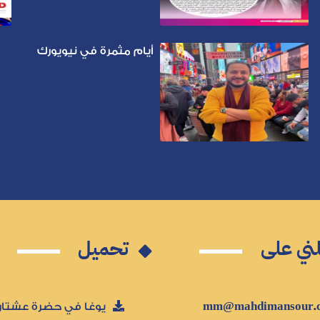
أيام مثمرة في نيويورك
ني على
تحميل
يوغا في حضرة عشتار