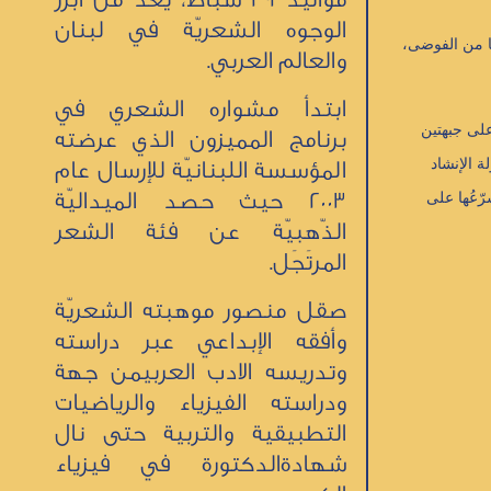
الوجوه الشعريّة في لبنان
تها من الفوضى،
والعالم العربي.
ابتدأ مشواره الشعري في
على جبهتين
برنامج المميزون الذي عرضته
ة الإنشاد
المؤسسة اللبنانيّة للإرسال عام
2003 حيث حصد الميداليّة
رّعُها على
الذّهبيّة عن فئة الشعر
المرتَجَل.
صقل منصور موهبته الشعريّة
وأفقه الإبداعي عبر دراسته
وتدريسه الادب العربيمن جهة
ودراسته الفيزياء والرياضيات
التطبيقية والتربية حتى نال
شهادةالدكتورة في فيزياء