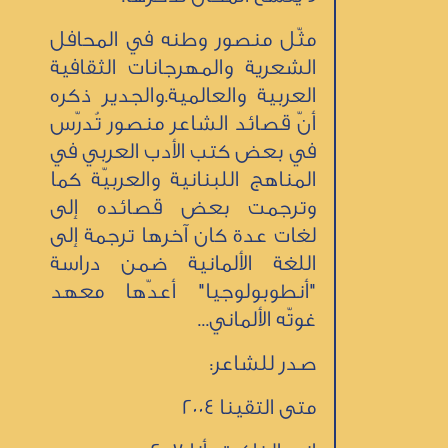
مثّل منصور وطنه في المحافل
الشعرية والمهرجانات الثقافية
العربية والعالمية.والجدير ذكره
أنّ قصائد الشاعر منصور تُدرّس
في بعض كتب الأدب العربي في
المناهج اللبنانية والعربيّة كما
وترجمت بعض قصائده إلى
لغات عدة كان آخرها ترجمة إلى
اللغة الألمانية ضمن دراسة
"أنطوبولوجيا" أعدّها معهد
غوتّه الألماني...
صدر للشاعر:
متى التقينا 2004