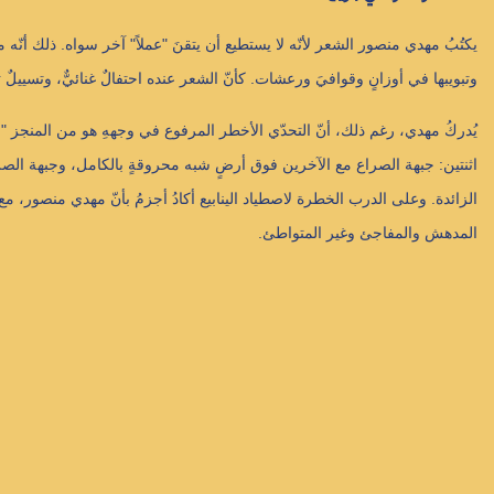
يكتُبُ مهدي منصور الشعر لأنّه لا يستطيع أن يتقنَ "عملاً" آخر سواه. ذلك أنّه 
وتبويبها في أوزانٍ وقوافيَ ورعشات. كأنّ الشعر عنده احتفالٌ غنائيٌّ، وتسييلٌ ت
يُدركُ مهدي، رغم ذلك، أنّ التحدّي الأخطر المرفوع في وجههِ هو من المنجز "الت
اثنتين: جبهة الصراع مع الآخرين فوق أرضٍ شبه محروقةٍ بالكامل، وجبهة الصرا
الزائدة. وعلى الدرب الخطرة لاصطياد الينابيع أكادُ أجزمُ بأنّ مهدي منصور، مع
المدهش والمفاجئ وغير المتواطئ.