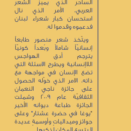
الساحر الذي يميّز الشعر
العربي، الأمر الذي نال
استحسان كبار شعراء لبنان
فدعموه وقدموا له.
ويتّخذ شعر منصور طابعاً
إنسانيّاً شاملاً وبُعداً كونيّاً
يترجم أدق الهواجس
اللاإنسانية ويطرح الاسئلة التي
تضع الإنسان في مواجهة مع
ذاته، الامر الذي خوّله الحصول
على جائزة ناجي النعمان
الثقافيّة عام 2009 وشملت
الجائزة طباعة ديوانه الأخير
"يوغا في حضرة عشتار" وعلى
جوائز وميدالياتٍ وأوسمةٍ عديدة
لا يتسع المكان لذكرها.