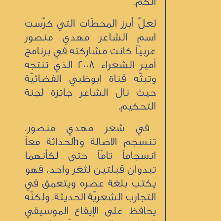
الكم.
لعلّ أبرز المحطّات التي كرّست
اسم الشاعر مهدي منصور
عربيّاً كانت مشاركته في برنامج
أمير الشعراء 2008 الذي تنتجه
وتبثّه قناة ابوظبي الفضائيّة
حيث نال الشاعر جائزة لجنة
التحكيم.
في شعر مهدي منصور،
تنسجم الاصالة وhلحداثة معاً
انسجاماً تامّاً حتى لكأنهما
تبدوان قبلتين لثغر واحد، فهو
يكتب بلغة عصره ويتعمق في
التجارب الشعريّة الحديثة، ولكنّه
يحافظ على الإيقاع الموسيقي