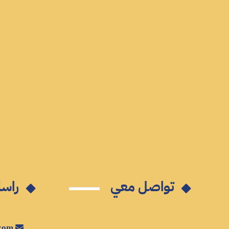
تواصل معي
راسل
mm@mahdimansour.com