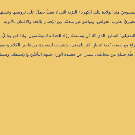
ممسوسٌ منذ الولادة بتلك الكهرباء البرّية التي لا ينفكّ يعملُ على ترويضها وتنقي
عبيريٌّ لطرب الحواس، وتواطؤ غير متعمّد بين الإفتتان باللغة والإفتتان بالأنوثة.
فعيلي" السابق الذي كاد أن يستنفدَهُ روّاد الحداثة المؤسّسون. ولذا فهو يقاتلُ 
ع مع نفسه، بُغية انحيازٍ أكثر للمعنى، وتشذيب للقصيدة من فائض الكلام وحمول
 قلّةٍ قليلةٍ من مجايليه، سيدرأ عن قصيدة الوزن شبهة التأسُّن والإستنفاد، وسيش