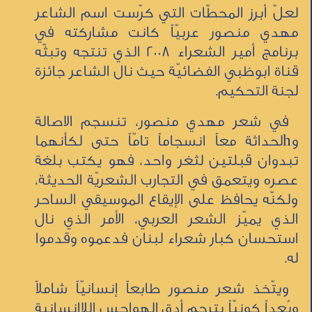
لعلّ أبرز المحطّات التي كرّست اسم الشاعر
مهدي منصور عربيّاً كانت مشاركته في
برنامج أمير الشعراء 2008 الذي تنتجه وتبثّه
قناة ابوظبي الفضائيّة حيث نال الشاعر جائزة
لجنة التحكيم.
في شعر مهدي منصور، تنسجم الاصالة
وhلحداثة معاً انسجاماً تامّاً حتى لكأنهما
تبدوان قبلتين لثغر واحد، فهو يكتب بلغة
عصره ويتعمق في التجارب الشعريّة الحديثة،
ولكنّه يحافظ على الإيقاع الموسيقي الساحر
الذي يميّز الشعر العربي، الأمر الذي نال
استحسان كبار شعراء لبنان فدعموه وقدموا
له.
ويتّخذ شعر منصور طابعاً إنسانيّاً شاملاً
وبُعداً كونيّاً يترجم أدق الهواجس اللاإنسانية