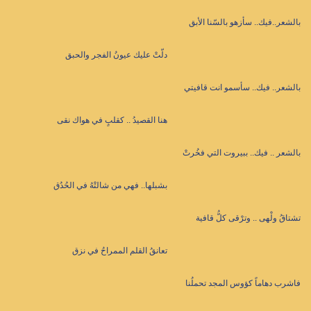
بالشعر..فيك.. سأزهو بالسّنا الأبق
دلّتْ عليك عيونُ الفجر والحبق
بالشعر.. فيك.. سأسمو انت قافيتي
هنا القصيدُ .. كقلبٍ في هواك نقى
بالشعر .. فيك.. ببيروت التي فخُرتْ
بشبلها.. فهي من شالتْهُ في الحُدُق
تشتاقُ ولْهى .. وترْقى كلُّ قافية
تعانقُ القلم الممراحُ في نزق
فاشرب دهاماً كؤوس المجد تحملُنا