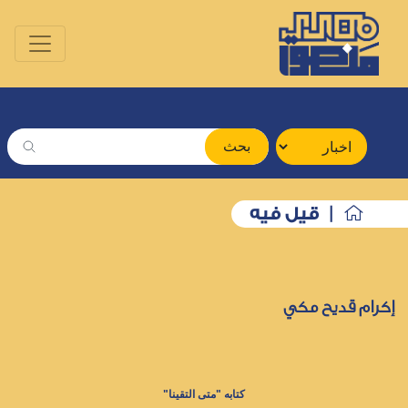
بحث
| قيل فيه
إكرام قديح مكي
كتابه "متى التقينا"