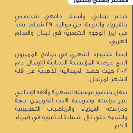
الشاعر مهدي منصور
شاعر لبناني، وأستاذ جامعي متخصص
بالفيزياء والتربية، من مواليد 29 شباط، يعدُّ
من أبرز الوجوه الشعريّة في لبنان والعالم
العربي.
ابتدأ مشواره الشعري في برنامج المميزون
الذي عرضته المؤسسة اللبنانيّة للإرسال عام
2003 حيث حصد الميداليّة الذّهبيّة عن فئة
الشعر المرتَجَل.
صقل منصور موهبته الشعريّة وأفقه الإبداعي
عبر دراسته وتدريسه الادب العربيمن جهة
ودراسته الفيزياء والرياضيات التطبيقية
والتربية حتى نال شهادةالدكتورة في فيزياء
الكم.