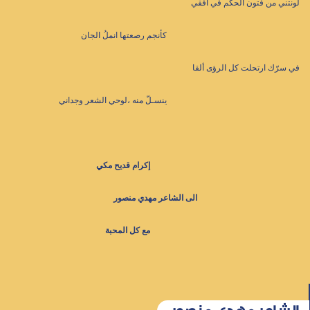
لونتني من فتون الحكم في أُفقي
كأنجم رصعتها انملُ الجان
في سرّك ارتحلت كل الرؤى ألقا
ينسـلّ منه ،لوحي الشعر وجداني
إكرام قديح مكي
الى الشاعر مهدي منصور
مع كل المحبة