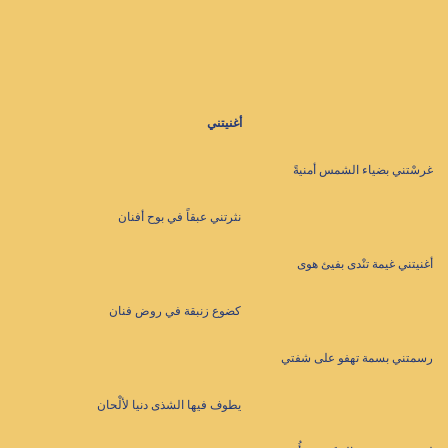
أغنيتني
غرسْتني بضياء الشمس أمنيةً
نثرتني عبقاً في بوح أفنان
أغنيتني غيمة تنْدى بفيئ هوى
كضوع زنبقة في روض فنان
رسمتني بسمة تهفو على شفتي
يطوف فيها الشذى دنيا لألْحان