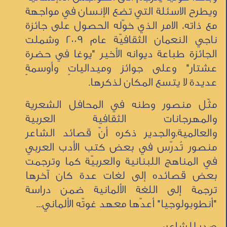
ويطرح الاسئلة التي تضع الإنسان في مواجهة
مع ذاته، الامر الذي خوّله الحصول على جائزة
ناجي النعمان الثقافيّة عام 2009 وشملت
الجائزة طباعة ديوانه الأخير "يوغا في حضرة
عشتار" وعلى جوائز وميدالياتٍ وأوسمةٍ
عديدة لا يتسع المكان لذكرها.
مثّل منصور وطنه في المحافل الشعرية
والمهرجانات الثقافية العربية
والعالمية.والجدير ذكره أنّ قصائد الشاعر
منصور تُدرّس في بعض كتب الأدب العربي
في المناهج اللبنانية والعربيّة كما وترجمت
بعض قصائده إلى لغات عدة كان آخرها
ترجمة إلى اللغة الألمانية ضمن دراسة
"أنطوبولوجيا" أعدّها معهد غوتّه الألماني...
صدر للشاعر: