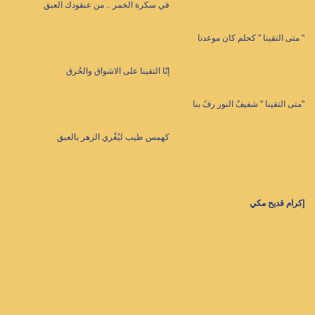
في سكرة الخمر .. من عنقودك العبق
" متى التقينا " كحلم كان موعدنا
إنّا التقينا على الاشواق والحُرق
"متى التقينا " شفيفُ النور رفً بنا
كهمس طيب ليُغْري الزهر بالعبق
إكرام قديح مكي