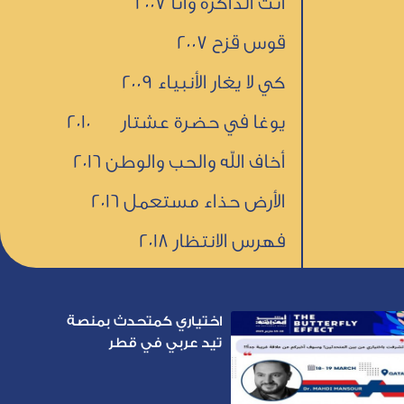
انت الذاكرة وأنا 2007
قوس قزح 2007
كي لا يغار الأنبياء 2009
يوغا في حضرة عشتار 2010
أخاف الله والحب والوطن 2016
الأرض حذاء مستعمل 2016
فهرس الانتظار 2018
اختياري كمتحدث بمنصة
تيد عربي في قطر