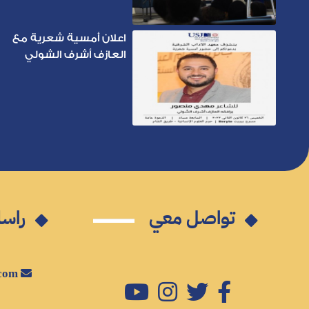
اعلان أمسية شعرية مع
العازف أشرف الشولي
تواصل معي
راسل
mm@mahdimansour.com