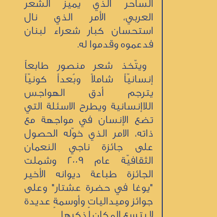
الساحر الذي يميّز الشعر
العربي، الأمر الذي نال
استحسان كبار شعراء لبنان
فدعموه وقدموا له.
ويتّخذ شعر منصور طابعاً
إنسانيّاً شاملاً وبُعداً كونيّاً
يترجم أدق الهواجس
اللاإنسانية ويطرح الاسئلة التي
تضع الإنسان في مواجهة مع
ذاته، الامر الذي خوّله الحصول
على جائزة ناجي النعمان
الثقافيّة عام 2009 وشملت
الجائزة طباعة ديوانه الأخير
"يوغا في حضرة عشتار" وعلى
جوائز وميدالياتٍ وأوسمةٍ عديدة
لا يتسع المكان لذكرها.