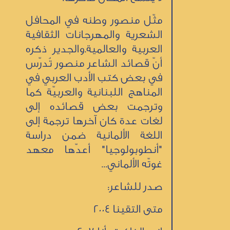
مثّل منصور وطنه في المحافل
الشعرية والمهرجانات الثقافية
العربية والعالمية.والجدير ذكره
أنّ قصائد الشاعر منصور تُدرّس
في بعض كتب الأدب العربي في
المناهج اللبنانية والعربيّة كما
وترجمت بعض قصائده إلى
لغات عدة كان آخرها ترجمة إلى
اللغة الألمانية ضمن دراسة
"أنطوبولوجيا" أعدّها معهد
غوتّه الألماني...
صدر للشاعر:
متى التقينا 2004