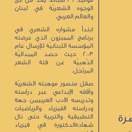
الوجوه الشعريّة في لبنان
والعالم العربي.
ابتدأ مشواره الشعري في
برنامج المميزون الذي عرضته
المؤسسة اللبنانيّة للإرسال عام
2003 حيث حصد الميداليّة
الذّهبيّة عن فئة الشعر
المرتَجَل.
صقل منصور موهبته الشعريّة
وأفقه الإبداعي عبر دراسته
وتدريسه الادب العربيمن جهة
ودراسته الفيزياء والرياضيات
رة
التطبيقية والتربية حتى نال
شهادةالدكتورة في فيزياء