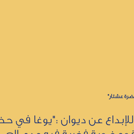
حضرة عشتار"
للإبداع عن ديوان :"يوغا في حض