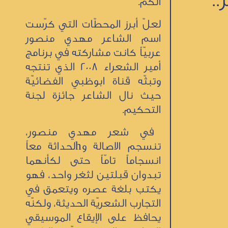
..
الكم.
لعلّ أبرز المحطّات التي كرّست
اسم الشاعر مهدي منصور
عربيّاً كانت مشاركته في برنامج
أمير الشعراء 2008 الذي تنتجه
وتبثّه قناة ابوظبي الفضائيّة
حيث نال الشاعر جائزة لجنة
التحكيم.
في شعر مهدي منصور،
تنسجم الاصالة وhلحداثة معاً
انسجاماً تامّاً حتى لكأنهما
تبدوان قبلتين لثغر واحد، فهو
يكتب بلغة عصره ويتعمق في
التجارب الشعريّة الحديثة، ولكنّه
يحافظ على الإيقاع الموسيقي