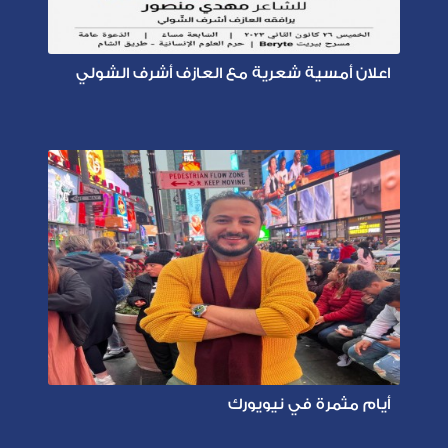
اعلان أمسية شعرية مع العازف أشرف الشولي
أيام مثمرة في نيويورك