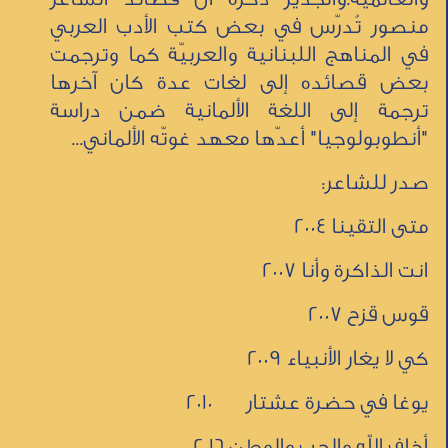
منصور تُدرّس في بعض كتب الأدب العربي
في المناهج اللبنانية والعربيّة كما وترجمت
بعض قصائده إلى لغات عدة كان آخرها
ترجمة إلى اللغة الألمانية ضمن دراسة
"أنطوبولوجيا" أعدّها معهد غوتّه الألماني...
صدر للشاعر:
متى التقينا 2004
انت الذاكرة وأنا 2007
قوس قزح 2007
كي لا يغار الأنبياء 2009
يوغا في حضرة عشتار 2010
أخاف الله والحب والوطن 2016