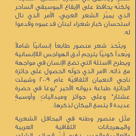
ولكنّه يحافظ على الإيقاع الموسيقي الساحر
الذي يميّز الشعر العربي، الأمر الذي نال
استحسان كبار شعراء لبنان فدعموه وقدموا
له.
ويتّخذ شعر منصور طابعاً إنسانيّاً شاملاً
وبُعداً كونيّاً يترجم أدق الهواجس اللاإنسانية
ويطرح الاسئلة التي تضع الإنسان في مواجهة
مع ذاته، الامر الذي خوّله الحصول على جائزة
ناجي النعمان الثقافيّة عام 2009 وشملت
الجائزة طباعة ديوانه الأخير "يوغا في حضرة
عشتار" وعلى جوائز وميدالياتٍ وأوسمةٍ
عديدة لا يتسع المكان لذكرها.
مثّل منصور وطنه في المحافل الشعرية
والمهرجانات الثقافية العربية
والعالمية.والجدير ذكره أنّ قصائد الشاعر