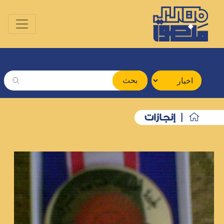
بحث
| إنجازات