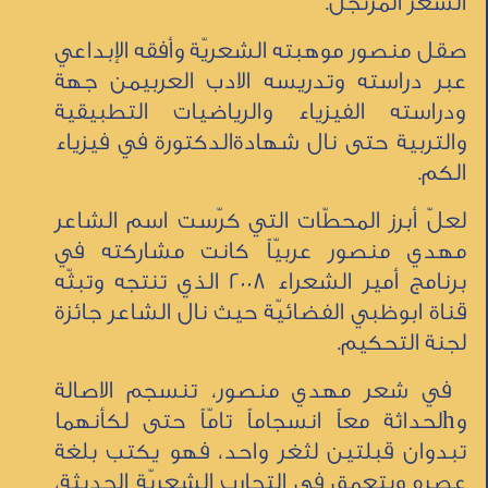
الشعر المرتَجَل.
صقل منصور موهبته الشعريّة وأفقه الإبداعي
عبر دراسته وتدريسه الادب العربيمن جهة
ودراسته الفيزياء والرياضيات التطبيقية
والتربية حتى نال شهادةالدكتورة في فيزياء
الكم.
لعلّ أبرز المحطّات التي كرّست اسم الشاعر
مهدي منصور عربيّاً كانت مشاركته في
برنامج أمير الشعراء 2008 الذي تنتجه وتبثّه
قناة ابوظبي الفضائيّة حيث نال الشاعر جائزة
لجنة التحكيم.
في شعر مهدي منصور، تنسجم الاصالة
وhلحداثة معاً انسجاماً تامّاً حتى لكأنهما
تبدوان قبلتين لثغر واحد، فهو يكتب بلغة
عصره ويتعمق في التجارب الشعريّة الحديثة،