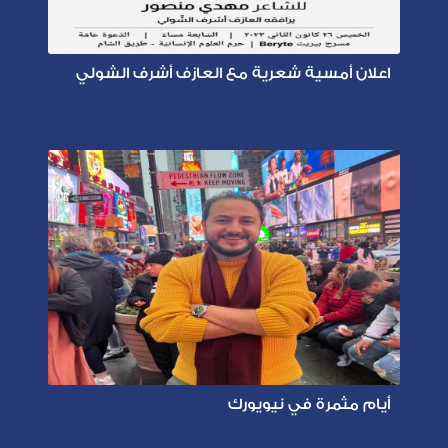
اعلان أمسية شعرية مع العازف أشرف الشولي
أيام مثمرة في نيويورك