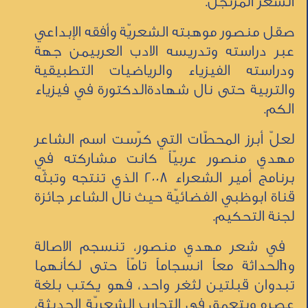
الشعر المرتَجَل.
صقل منصور موهبته الشعريّة وأفقه الإبداعي
عبر دراسته وتدريسه الادب العربيمن جهة
ودراسته الفيزياء والرياضيات التطبيقية
والتربية حتى نال شهادةالدكتورة في فيزياء
الكم.
لعلّ أبرز المحطّات التي كرّست اسم الشاعر
مهدي منصور عربيّاً كانت مشاركته في
برنامج أمير الشعراء 2008 الذي تنتجه وتبثّه
قناة ابوظبي الفضائيّة حيث نال الشاعر جائزة
لجنة التحكيم.
في شعر مهدي منصور، تنسجم الاصالة
وhلحداثة معاً انسجاماً تامّاً حتى لكأنهما
تبدوان قبلتين لثغر واحد، فهو يكتب بلغة
عصره ويتعمق في التجارب الشعريّة الحديثة،