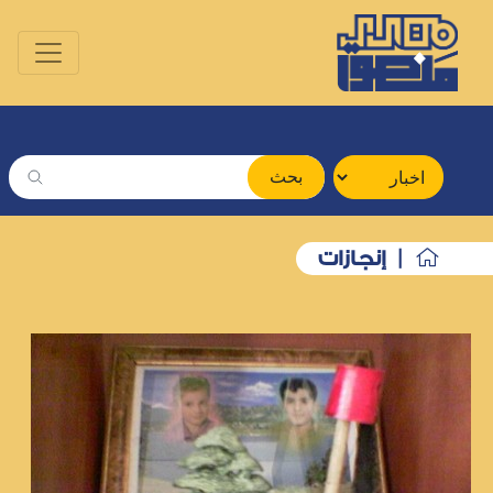
بحث
| إنجازات