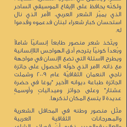
ولكنّه يحافظ على الإيقاع الموسيقي الساحر
الذي يميّز الشعر العربي، الأمر الذي نال
استحسان كبار شعراء لبنان فدعموه وقدموا
له.
ويتّخذ شعر منصور طابعاً إنسانيّاً شاملاً
وبُعداً كونيّاً يترجم أدق الهواجس اللاإنسانية
ويطرح الاسئلة التي تضع الإنسان في مواجهة
مع ذاته، الامر الذي خوّله الحصول على جائزة
ناجي النعمان الثقافيّة عام 2009 وشملت
الجائزة طباعة ديوانه الأخير "يوغا في حضرة
عشتار" وعلى جوائز وميدالياتٍ وأوسمةٍ
عديدة لا يتسع المكان لذكرها.
مثّل منصور وطنه في المحافل الشعرية
والمهرجانات الثقافية العربية
والعالمية.والجدير ذكره أنّ قصائد الشاعر