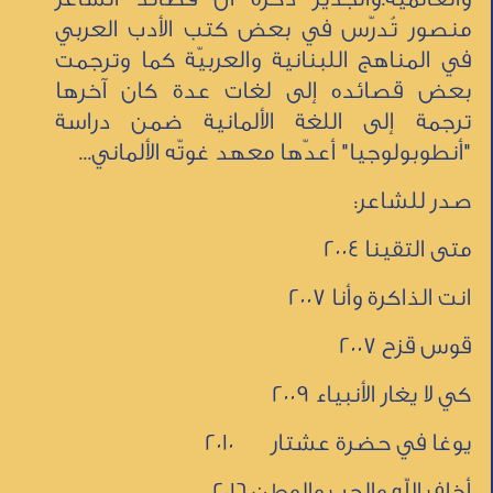
منصور تُدرّس في بعض كتب الأدب العربي
في المناهج اللبنانية والعربيّة كما وترجمت
بعض قصائده إلى لغات عدة كان آخرها
ترجمة إلى اللغة الألمانية ضمن دراسة
"أنطوبولوجيا" أعدّها معهد غوتّه الألماني...
صدر للشاعر:
متى التقينا 2004
انت الذاكرة وأنا 2007
قوس قزح 2007
كي لا يغار الأنبياء 2009
يوغا في حضرة عشتار 2010
أخاف الله والحب والوطن 2016