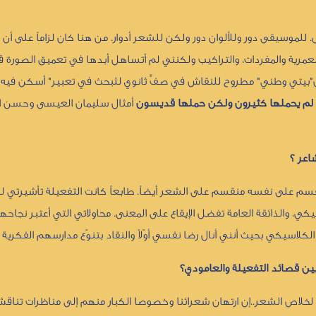
ل. للموسيقى دور وللألوان دور ولكن للشعر أدوار. من هنا كان لزاماً على أن
العمرية والمفردات، والتراكيب ولكنني لم أتساهل أبدها في تعميق الصورة 
 عنوان"بيتي وطني" مطروح للنقاش في صفٍّ ثانوي للبحث في تعبير" أسكن في
ية لم يحملها كثيرون ولكن حملها قديسون
أمثال سليمان العيسى وحسن الع
اعر ؟
لمنقسم على نفسه منقسم على الشعر أيضاً. طابعاً كانت التفعيلة تأشيرتي لل
، والذائقة العامة تفضل الإيقاع على المعنى. محاولاتي التي أعتبر نجاحها 
سيكي بحيث أنني أنال رضا نفسي أوّلاً والنقاد بتنوّع مدارسهم الفكرية ثان
بين قصائد التفعيلة والعامودي؟
جع لخلاص الشعر..إن ارتهان شعرائنا وخصوصا الكبار منهم إلى مناظرات تناق