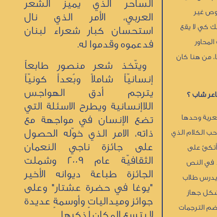
الساحر الذي يميّز الشعر
صوص غير
العربي، الأمر الذي نال
ك كي لا يقع
استحسان كبار شعراء لبنان
لمحاور
فدعموه وقدموا له.
، من هنا كان
ويتّخذ شعر منصور طابعاً
إنسانيّاً شاملاً وبُعداً كونيّاً
يترجم أدق الهواجس
اعر شاب ؟
اللاإنسانية ويطرح الاسئلة التي
شعرية وحدها
تضع الإنسان في مواجهة مع
ذاته، الامر الذي خوّله الحصول
 حب الكلام الذي
على جائزة ناجي النعمان
 أتكئ على
الثقافيّة عام 2009 وشملت
د في النص
الجائزة طباعة ديوانه الأخير
ذ يدرس طلاب
"يوغا في حضرة عشتار" وعلى
شكل جهاز
جوائز وميدالياتٍ وأوسمةٍ عديدة
يضم الترجمات
لا يتسع المكان لذكرها.