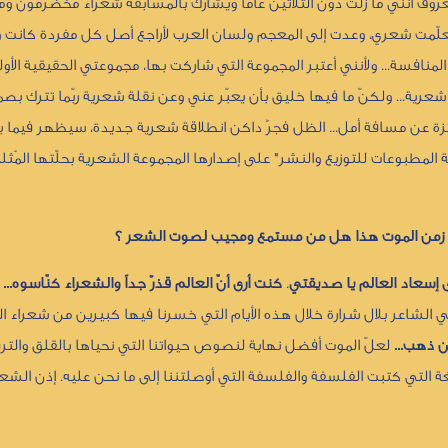
ف أنني ما زلت دون الثلاثين عاماً ويشارك بالمسابقة شعراء مخضرمون ومن 
 تعلّمت شعري، وعدت إلى المعجم ولسان العرب لأراجع أصل كل مفردة كانت و
لمنافسة... ولأنني أعتبر المجموعة التي شاركت بها، مجموعتي الحقيقية الأولى
ية... ولكنّ ما فيها خليق بأن يعبّر عني وعن نقلة شعرية ربّما تترك بص
جائزة عن مسافة أمل... الظل فجرٌ داكن انطلاقة شعرية جديدة، سيظهر فيما 
المطبوعات للتوزيع والنشر" على إصدارها المجموعة الشعرية بحلّتها المُثل
في زمن الموت هذا هل من مستمع ومجيب لصوت الشعر ؟
ى إسعاد العالم يا صديقتي
.
كنت أرى أنّ العالم قذرٌ جداً والشعراء كنّاسوه... ب
ي الشاعر بلال شرارة خلال هذه الأيام التي خسرنا فيها كبيرين من شعراء ال
 ذهب...
لعلّ الموت أفضل نهاية لنصوص حيواتنا التي نحياها بالقلق والترق
للغة التي كتبت الفلسفة والفلسفة التي أوصلتننا إلى ما نحن عليه. إذن الش