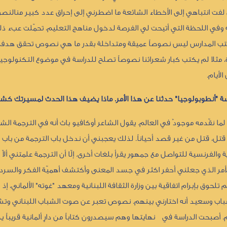
ي لفت انتباهي إلى الأخطاء الشائعة ما اضطرني إلى إحراق عدد كبير منالن
نه وفي اللحظة التي أتيحت لي الفرصة لدخول مناهج التعليم، تحمّلت عبء ذل
 كتب المدارس ليس نصوصاً عميقة ومتداخلة بقدر ما هي نصوص تحقق هدف ا
، مثلا لم يكتب كبار شعرائنا نصوصاً تصلح للدراسة في موضوع التكنولوجيا
لأيام.
 "أنطوبولوجيا" حدثنا عن هذا الأمر. ماذا يضيف هذا الحدث لمسيرتك كش
ما نقّدمه موجودٌ في العالم. يقول الشاعر أوكافيو باث أنه في الترجمة ال
لنقل قتل، قتل من غير قصد أحياناً. لذلك يعجبني أن ندخل باب الترجمة من باب
الفرنسية للتواصل مع جمهور يقرأ بلغات أخرى. إلّا أن الترجمة علمتني ألاّ
ى. الأمر الذي جعلني أحفر اكثر في جسد المعنى وأكتشف أهميّة الفكر والسر
تلحوق بإبرام اتفاقية بين وزارة الثقافة اللبنانية ومعهد "غوته" الألماني، إ
شباب وسعيد أنه اختارني بينهم. نصوص تعبر عن صوت الشباب اللبناني وت
 أصبحت الدراسة في نهايتها وهم سيصدرون كتاباً من دارٍ ألمانية قريباً 