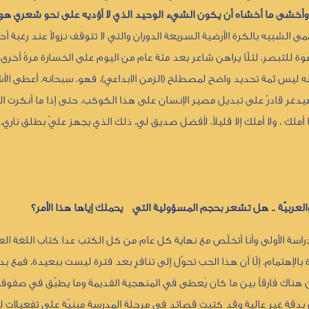
 وأخشى ما أخشاه أن يكون الشيء الوحيد الذي لا أؤديه على نحو شعري هو
ى الشبيه بالكرة الأرضية السريعة الدوران والتي لا تتوقف نزولاً عند رغبة أح
للتبصر، لئلّا يراهن شاعر بعد مئة عام من اليوم على الخسارة مرةً أخرى..
ه ليس ثمة تحديد واضح لمصطلح (الزمن الابداعي)، فهو، سبحانه، أعطى الأش
دغر قادرٌ على تبديل مصير الإنسان على هذا الكوكب، حتى إذا ما أنكرت ال
ك ، ولا أملك إلا قليلاً، لأفضل صديق لي، ذلك الذي يجهز عليّ بطلق ناري،
عربيّة .. هل تشعر بحجم المسؤولية التي يحملك إياها هذا الأمر؟
اسة الأولى وأنا أتخلّص مع نهاية كل عام من كل الكتب عدا كتاب اللغة العر
 بالإهتمام. إلّا أن هذا الحب تحوّل إلى تنافرٍ بعد فترة ليست ببعيدة، فمع ب
 هناك فارقاً بين ما كان يُعطى في المنهجية القديمة وما يطبّق في صفوفنا 
ض بدقة غير عالية وقد كتبت قصائد في مرحلة المدرسة مبنيّة على تفعيلات 