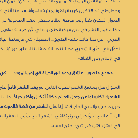
خطة محكمة قبل المشاركة بمجموعة "الظل فجرٌ داكن"، فمن المعرو
وحظوظي قد لا تكون كبيرة بالفوز بمرتبة ما... وأشهد هنا أنّني
الديوان ليكون نقيّاً وغير موضع انتقاد بشكل يُبعد المجموعة عن ا
دخلت غمار النشر في سن مبكرة حتى بات لي الآن خمسة دواوين شعر
العربي... من هنا كانت متعة الطريق... الفضيلة التي مارستها ال
تحوّل في نصّي الشعري. وهنا أنتهز الفرصة للثناء على دور "شركة 
في الإعلام ودور الثقافة.
مهدي منصور .. عاشق يدعو الى الحياة في زمن الموت ... 
السؤال هل يستمع الشعر لصوت الناس
. لم يعد الشعر قادراً عل
الشعراء تكاسلوا عن جعل العالم مكاناً أفضل وأكثر حياةً
. كتب ل
جوزيف حرب وأنسي الحاج قائلاً:
إذا كان الشعر من فضة فالموت من
الملذّات التي تحوّلت إلى ترفٍ ثقافي. الشعر الذي أسّس اللغة وا
في القتل، قتل كل شيء حتى نفسه.