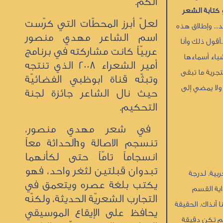
الكم.
 كتابة الشعر
لعلّ أبرز المحطّات التي كرّست
د... وإطلاق هذه
اسم الشاعر مهدي منصور
أقول ذلك وأنا
عربيّاً كانت مشاركته في برنامج
ياء أسماءها
أمير الشعراء 2008 الذي تنتجه
تجرية ما تبقى
وتبثّه قناة ابوظبي الفضائيّة
 ولا يمضي إلى
حيث نال الشاعر جائزة لجنة
التحكيم.
في شعر مهدي منصور،
تنسجم الاصالة وhلحداثة معاً
انسجاماً تامّاً حتى لكأنهما
تبدوان قبلتين لثغر واحد، فهو
بية. لدرجة
يكتب بلغة عصره ويتعمق في
داية القسم
التجارب الشعريّة الحديثة، ولكنّه
آنذاك. الحقيقة
يحافظ على الإيقاع الموسيقي
لم تكن دقيقة