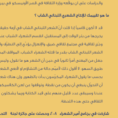
والدراسات على ان يوقّعه وزارة الثقافة في قصر الأونيسكو في بير
ما هو تقييمك للإنتاج الشعري اللبناني الشاب ؟
قد لا أكون قاسياً إذا قلت أنّ الشعر اللبناني الشاب في أزمة حقي
يخرجها من بئر الوقت إلى المستقبل. انقسم الشعراء الشباب عندنا
وجُزر ثقافية في مجتمع ثقافي ضيق، والإنعزال يؤدّي إلى التطرّف والت
الشعر اللبناني الشاب بقدر ما قتله الشعراء الشباب. المواقف الم
جعل من المعنى أمراً ثانوياً في حين أن الشعر هو ما نقول، ولي
طريق السهو. لا أقول ذلك لأعمّم حالة من التشاؤم او لأنعي الشعر
بحسب ما يقول الشعراء المكرّسون بدأت بالظهور، وإن هناك شعرا
أن التحوّل ينبغي أن يكون من نقطة، وتوقفوا عن لعن الكلاسيكي 
عندنا وسيبقى عدد قليل منهم على قيد الكتابة وربما يشكلون حا
الثقافي حتى هذه اللحظة.
شاركت في برنامج أمير الشعراء
2008
، وحصلت على جائزة لجنة التحكي