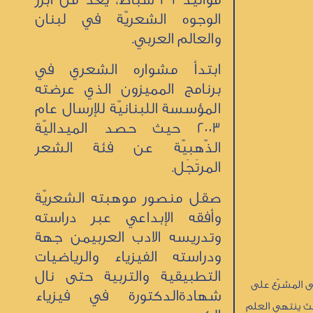
الوجوه الشعريّة في لبنان
والعالم العربي.
ابتدأ مشواره الشعري في
برنامج المميزون الذي عرضته
المؤسسة اللبنانيّة للإرسال عام
2003 حيث حصد الميداليّة
الذّهبيّة عن فئة الشعر
المرتَجَل.
صقل منصور موهبته الشعريّة
وأفقه الإبداعي عبر دراسته
وتدريسه الادب العربيمن جهة
ودراسته الفيزياء والرياضيات
التطبيقية والتربية حتى نال
مى المشرّع على
شهادةالدكتورة في فيزياء
يث ينتهي العلم