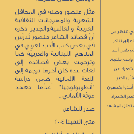
مثّل منصور وطنه في المحافل
الشعرية والمهرجانات الثقافية
العربية والعالمية.والجدير ذكره
لتي تنتظر من
أنّ قصائد الشاعر منصور تُدرّس
 إلى تنافر
في بعض كتب الأدب العربي في
 لم يقتل أحد
المناهج اللبنانية والعربيّة كما
 وإسم ملقيه،
وترجمت بعض قصائده إلى
الشعراء عن
لغات عدة كان آخرها ترجمة إلى
اللغة الألمانية ضمن دراسة
ّر بالخير
"أنطوبولوجيا" أعدّها معهد
 أخذوا يفهمون
غوتّه الألماني...
شعر الشعراء
ت تحتل المشهد
صدر للشاعر:
متى التقينا 2004