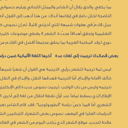
بما يكفي، والحق يُقال أن الشاعر والممثل اللبناني ويليم حسوان
الناضجة لخلل دامغ في إيقاعها آنذاك. من هنا أذهب إلى القول، أ
جيل قادمٌ في هفواتٍ شبيهة للتي أخرتني قليلاً، ثم إن نصوص
التعليمية وتحقق أهدافاً محدّدة. الشعر لا يغطي موضوعات كثيرة
دوري لرفد المكتبة العربية بما يحقق مجتمعاً أفضل في القادم من ا
بعض قصائدك ترجمت إلى لغات عدة آخرها اللغة الألمانية ضمن دراسة
ليس ثمة ترجمة للشعر برأيي. الترجمة هي القول أن شعراً شبيهاً ل
تتآلف الأمانة والإبداع، أمّا الترجمة فهدفها النقل، والإبداع في ا
نترجمه وليس من باب الواجب. تُرجمت نصوص عديدة إلى الإنكليزية و
الإيقاع الذي يسقط تماماً عند أوّل نقطة انتقال من لغة إلى أخر
الشعري. أمّا فيما خصّ دراسة "أنطوبولوجيا"، فقد قام الشاعر نعيم 
الدراسات العليا في المعهد نصوص بعض الشعراء اللبنانيين ال
ملاحة لتحديد موقع الشعر الذي يُكتب اليوم من الشعر في العالم.