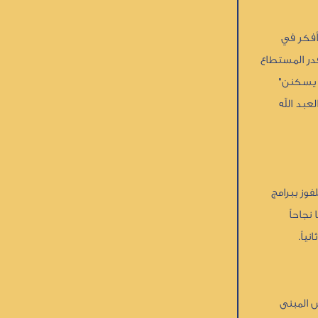
 أفكر في
قدر المستطاع
ه يسكنن"
بد الله
فوز ببرامج
نجاحاً
ياً.
ش المبنى