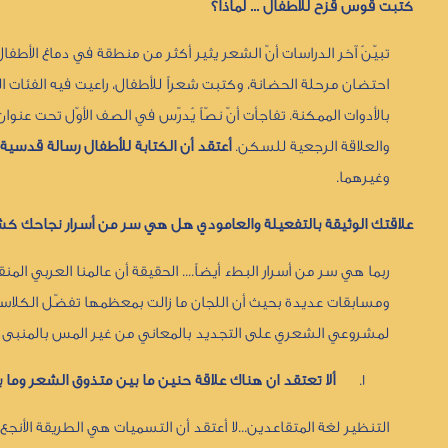
كتبت قوس قزح للأطفال ... لماذا؟
تبيّنُ آخر الدراسات أنّ الشعر يثير أكثر من منطقة في دماغ الأطفا
احتضان مرحلة الحضانة، وكتبت شعراً للأطفال، راعيت فيه الفئات 
بالأدوات الممكنة. تفاجأت أنّ نصّاً يُدرّس في الصف الأوّل تحت
والعلاقة الرجعية للسكن.
أعتقد أن الكتابة للأطفال رسالة قدس
وغيرهما.
علاقتك الوثيقة بالتفعيلة والعامودي هل هي سر من أسرار نجاحك كش
ربما هي سر من أسرار البطء أيضاً.... الحقيقة أن عالمنا العربي ا
ومسابقات عديدة بحيث أن اللجان ما زالت بمعظمها تفضّل الكلاسيكي
لمشروعي الشعري على التجديد بالمعاني من غير المس بالمنبى الكلا
1.
ألا تعتقد ان هناك علاقة حنين ما بين متذوق الشعر وما 
التنظير لغة المتقاعدين...لا أعتقد أن التسميات هي الطريقة الأن