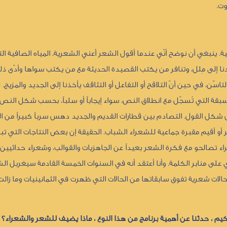
وت.
قية. ينبغي أن نوضح أنّي عندما أقول الشعر أعني الشعرية، المياه الصافية ا
 إلى مِلل، وتنافر من يكتب القصيدة الحديثة مع من يكتب سواها وأدّى ذلك
اسّن، في حين أنّ التلاقح أو التفاعل أو التثاقف يأخذنا إلى الجديد والمزيج.
سبقة التي تُسجّل مع انطلاق النص، سواء إيجاباً أو سلباً، بحسب شكل النص
س شكل القول. التصادم بين قطارات القديم والجديد دهس سرباً كبيراً من 
 أو أقيم مقبرة جماعية للشعراء الشباب. الحقيقة إن بعض النتاجات التي تبش
ء تصالحو مع فكرة الشعر بعيداً عن الجاهزيات والقوالب، وشعراء حداثيين
على منابر الكلمة. وأنا أعتقد أنه في السنوات الخمسة القادمة سيغربل ال
لات شعرية تفوق سابقاتها من الحالات التي ظهرت في الثمانينيات وما زال
م ، حدثنا عن أهمية برنامج من هذا النوع ، ماذا يضيف للشعر والشعراء؟