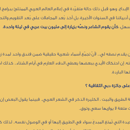
لإبداع. وهو قبل ذلك حالة متفرّدة في إعلام العالم العربي الممتلئ ببرامج ا
ن أدبياتنا في السنوات الأخيرة، بل أخذ بُعد المجاملات على بُعد التقويم والت
لسهل،
كأن يقوم الشاعر ونصّه بزيارة إلى مليون بيت عربي في ليلة واحدة.
 أن يقدم نصفه لي... لأنّ تجمّع أسماء شعرية حقيقية ضمن فندق واحد لمدة 
ته. إن احتكاك الأيدي ببعضها يعطي الدفء العارم في أيام الشتاء.. كذلك 
 الباردة.
ى جائزة دبي الثقافية ؟
اقة الطريق والبيت ، الكثيرة الذكر في الشعر العربي.. فبينما يقول البعض إن
 متعة لا يوازيها سعي وتوق..
عيدة التي تُمتع المبدعَ سواء في الطريق إليها أو في الوصول نفسه.. لذلك كان