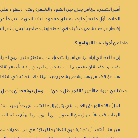
أمير الشعراء برنامج يمزج بين الضوء والشهرة وعتم الانطواء على ا
الهابط. أوّل ما يعزّزه الإضاءة على مفهوم النقد الذي غاب تماماً ع
إظهار مواهب شعرية دفينة في لحظة زمنية صاخبة ليس بالأمر ا
ماذا عن أجواء هذا البرنامج ؟
إن ما أعطاني إيّاه برنامج أمير الشعراء لم يستطع منبر عربي آخر
بقصيرة كفيلة أن تغني بما جاء به كل شاعر من ربعه وأرضه وثقاف
هنا مع فكر من هنا وشعر بشعر يعيد إلينا دف الثقافة في شتاءاتها
حدثنا عن ديوانك الأخير " الفجر ظل داكن" وهل توقعت أن يحصل عل
لعلّ علاقة المبدع بالغاية التي يتوق إليها تشبه إلى حدٍّ بعيد عل
المتأججة شوقاً أجمل من الوصول، يرى آخرون أن التمتّع بدفء البيت
من هنا، أعتقد أن "جائزة دبي الثقافية للإبداع" هي من الغايات الب