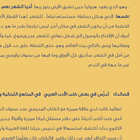
، وهو الذي يعود هيولياً حين تشرق الأرض بنور ربها.
أحيا الشعر نعم،
نفسها
. لأنني وبكل بساطة، مستسلمٌ تماماً ، للشعر، لهذا القطار الأعم
الخشية من أن يكون الشعر في مكان آخر، ليس تراجعاً بقدر ما هو دعوة 
أعرف أن الإقتناع بالوصول إلى شكل نهائي للشعر عجز ورضوخ، كما وأن
ومعانيها وبنى بالتالي بيت العالم، وهو، حتى اللحظة، على حد قول هي
من أمل في الشعر، سأحرق كل الأوراق وما فيها من سنوات وأوصي بما أمل
غير ما جهةٍ في الندم.
قصائدك تُدرّس في بعض كتب الأدب العربي في المناهج اللبنانية وال
لطالما كانت لدي علاقة مميزة مع الكتاب المدرسي. منذ سنوات الدر
أنني كنت أكتب أحياناً على دفتر مستقل أبياتاً مميزة وأقوالاً جديرة
الثانوي بدأت أكتشف استسهالاً في تدريس جيلنا للغة العربية وأن
أن سبب التنافر أبعد من ذلك بكثير، فالكتاب كان يعلّمنا العرو