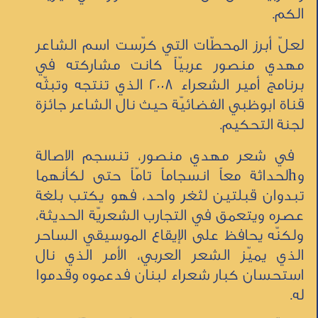
الكم.
لعلّ أبرز المحطّات التي كرّست اسم الشاعر
مهدي منصور عربيّاً كانت مشاركته في
برنامج أمير الشعراء 2008 الذي تنتجه وتبثّه
قناة ابوظبي الفضائيّة حيث نال الشاعر جائزة
لجنة التحكيم.
في شعر مهدي منصور، تنسجم الاصالة
وhلحداثة معاً انسجاماً تامّاً حتى لكأنهما
تبدوان قبلتين لثغر واحد، فهو يكتب بلغة
عصره ويتعمق في التجارب الشعريّة الحديثة،
ولكنّه يحافظ على الإيقاع الموسيقي الساحر
الذي يميّز الشعر العربي، الأمر الذي نال
استحسان كبار شعراء لبنان فدعموه وقدموا
له.