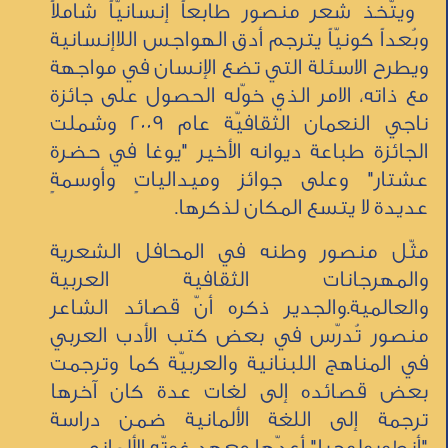
ويتّخذ شعر منصور طابعاً إنسانيّاً شاملاً
وبُعداً كونيّاً يترجم أدق الهواجس اللاإنسانية
ويطرح الاسئلة التي تضع الإنسان في مواجهة
مع ذاته، الامر الذي خوّله الحصول على جائزة
ناجي النعمان الثقافيّة عام 2009 وشملت
الجائزة طباعة ديوانه الأخير "يوغا في حضرة
عشتار" وعلى جوائز وميدالياتٍ وأوسمةٍ
عديدة لا يتسع المكان لذكرها.
مثّل منصور وطنه في المحافل الشعرية
والمهرجانات الثقافية العربية
والعالمية.والجدير ذكره أنّ قصائد الشاعر
منصور تُدرّس في بعض كتب الأدب العربي
في المناهج اللبنانية والعربيّة كما وترجمت
بعض قصائده إلى لغات عدة كان آخرها
ترجمة إلى اللغة الألمانية ضمن دراسة
"أنطوبولوجيا" أعدّها معهد غوتّه الألماني...