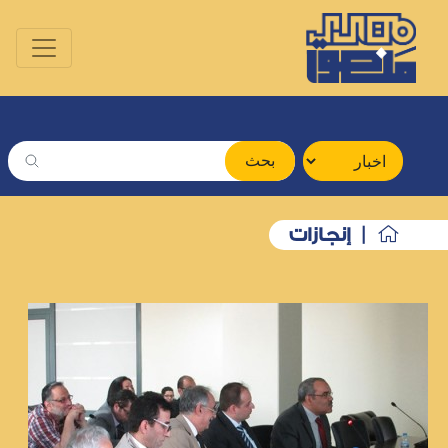
بحث
| إنجازات