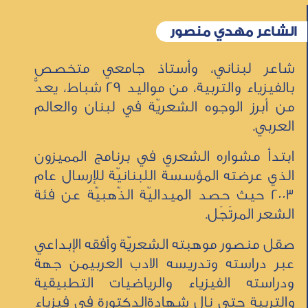
الشاعر مهدي منصور
شاعر لبناني، وأستاذ جامعي متخصص
بالفيزياء والتربية، من مواليد 29 شباط، يعدُّ
من أبرز الوجوه الشعريّة في لبنان والعالم
العربي.
ابتدأ مشواره الشعري في برنامج المميزون
الذي عرضته المؤسسة اللبنانيّة للإرسال عام
2003 حيث حصد الميداليّة الذّهبيّة عن فئة
الشعر المرتَجَل.
صقل منصور موهبته الشعريّة وأفقه الإبداعي
عبر دراسته وتدريسه الادب العربيمن جهة
ودراسته الفيزياء والرياضيات التطبيقية
والتربية حتى نال شهادةالدكتورة في فيزياء