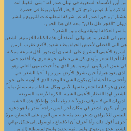
من أبرز الأسماء الشعرية في لبنان صدر له: “متى التقينا, انت
الذاكرة وأنا, قوس قزح, كي لا يغار الأنبياء, يوغا في حضرة
عشتار”, واخيرا صدر له عن شركة المطبوعات للتوزيع والنشر
ديوان “الفجر ظل داكن” معه كان هذا الحوار.
ما سر العلاقة الوثيقة بينك وبين الشعر؟
ليس في الشعر ما هو نهائي, أعتقد أن هذه الكتلة اللازمنية, الشعر,
هي آلتي الفضلى لأعيش الحياة ببطء شديد, لأقنع عقرب الزمن
السريع الأعمى المشرع على النسيان أن يدور بأقل سرعة ممكنة.
فأنا أحيا الشعر وأؤدي كل شيء على نحو شعري ولا أفقده حتى
في عمق فيزيائيتي اليومية, هو الذي يبدأ حيث ينتهي العلم, وهو
الذي يعود هيولياً حين تشرق الأرض بنور ربها. أحيا الشعر نعم,
وأخشى ما أخشاه أن يكون الشيء الوحيد الذي لا أؤديه على نحو
شعري هو كتابة الشعر نفسها. لأنني وبكل بساطة, مستسلمٌ تماماً,
للشعر, لهذا القطار الأعمى الشبيه بالكرة الأرضية السريعة
الدوران التي لا تتوقف نزولاً عند رغبة أحد, وإطلاق هذه الخشية
من أن يكون الشعر في مكان آخر, ليس تراجعاً بقدر ما هو دعوة
للتبصر, لئلا يراهن شاعر بعد مئة عام من اليوم على الخسارة مرةً
أخرى, أقول ذلك وأنا أعرف أن الاقتناع بالوصول إلى شكل نهائي
للشعر عجز ورضوخ, وليس ثمة تحديد واضح لمصطلح (الزمن