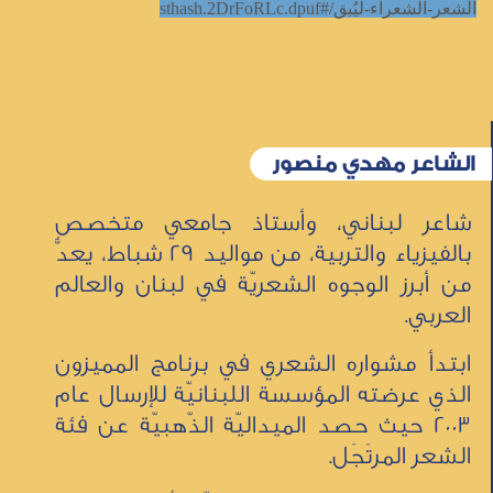
الشعر-الشعراء-ليُبق/#sthash.2DrFoRLc.dpuf
الشاعر مهدي منصور
شاعر لبناني، وأستاذ جامعي متخصص
بالفيزياء والتربية، من مواليد 29 شباط، يعدُّ
من أبرز الوجوه الشعريّة في لبنان والعالم
العربي.
ابتدأ مشواره الشعري في برنامج المميزون
الذي عرضته المؤسسة اللبنانيّة للإرسال عام
2003 حيث حصد الميداليّة الذّهبيّة عن فئة
الشعر المرتَجَل.