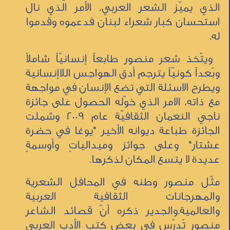
الذي يميّز الشعر العربي، الأمر الذي نال
استحسان كبار شعراء لبنان فدعموه وقدموا
له.
ويتّخذ شعر منصور طابعاً إنسانيّاً شاملاً
وبُعداً كونيّاً يترجم أدق الهواجس اللاإنسانية
ويطرح الاسئلة التي تضع الإنسان في مواجهة
مع ذاته، الامر الذي خوّله الحصول على جائزة
ناجي النعمان الثقافيّة عام 2009 وشملت
الجائزة طباعة ديوانه الأخير "يوغا في حضرة
عشتار" وعلى جوائز وميدالياتٍ وأوسمةٍ
عديدة لا يتسع المكان لذكرها.
مثّل منصور وطنه في المحافل الشعرية
والمهرجانات الثقافية العربية
والعالمية.والجدير ذكره أنّ قصائد الشاعر
منصور تُدرّس في بعض كتب الأدب العربي