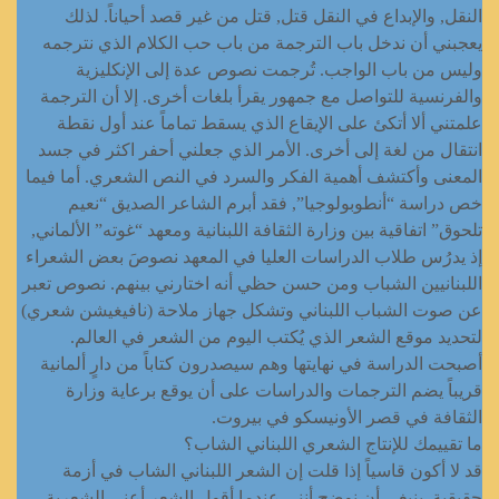
النقل, والإبداع في النقل قتل, قتل من غير قصد أحياناً. لذلك
يعجبني أن ندخل باب الترجمة من باب حب الكلام الذي نترجمه
وليس من باب الواجب. تُرجمت نصوص عدة إلى الإنكليزية
والفرنسية للتواصل مع جمهور يقرأ بلغات أخرى. إلا أن الترجمة
علمتني ألا أتكئ على الإيقاع الذي يسقط تماماً عند أول نقطة
انتقال من لغة إلى أخرى. الأمر الذي جعلني أحفر اكثر في جسد
المعنى وأكتشف أهمية الفكر والسرد في النص الشعري. أما فيما
خص دراسة “أنطوبولوجيا”, فقد أبرم الشاعر الصديق “نعيم
تلحوق” اتفاقية بين وزارة الثقافة اللبنانية ومعهد “غوته” الألماني,
إذ يدرُس طلاب الدراسات العليا في المعهد نصوصَ بعض الشعراء
اللبنانيين الشباب ومن حسن حظي أنه اختارني بينهم. نصوص تعبر
عن صوت الشباب اللبناني وتشكل جهاز ملاحة (نافيغيشن شعري)
لتحديد موقع الشعر الذي يُكتب اليوم من الشعر في العالم.
أصبحت الدراسة في نهايتها وهم سيصدرون كتاباً من دارٍ ألمانية
قريباً يضم الترجمات والدراسات على أن يوقع برعاية وزارة
الثقافة في قصر الأونيسكو في بيروت.
ما تقييمك للإنتاج الشعري اللبناني الشاب؟
قد لا أكون قاسياً إذا قلت إن الشعر اللبناني الشاب في أزمة
حقيقية. ينبغي أن نوضح أنني عندما أقول الشعر أعني الشعرية,