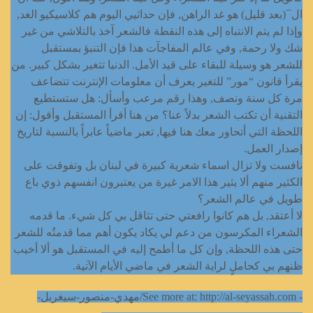
ال¯(بعد قليل) هو غد الراهن, فإن حداثيي اليوم هم كلاسيكيو الغد,
وإذا لم يتم الانتباه إلى هذه النقطة فالشعر آخذ بالتلاشي من غير
شك ولا رحمة, وفي عالم المفاجآت هذا فإن التنبؤ بمستقبل
للشعر هو وسيلة للبقاء على قيد الأمل. الدنيا تتغير بشكل كبير. من
يقرأ قانون “مور” للتغير يعرف أن معلومات الإنترنت تتضاعف
مرة كل سنة ونصف, وهذا رقم مرعب وأسأل: هل ستستطيع
التقنية أن تكتب الشعر بدلاً عنا؟ من هنا أقرأ المستقبل وأقول: إن
اللحظة التي أتحاور معك هنا فيها, تعبر ماضياً عابراً بالنسبة لتاريخ
إصدار العمل.
نافست ولا تزال اسماء شعرية كبيرة في لبنان بل وتفوقت على
الكثير منهم ألا يثير هذا الامر غيرة من يعتبرون انفسهم ذوي باع
طويل في عالم الشعر؟
لا أعتقد, بل هم كانوا رافعتي حتى تثاقل بي كل شيء. ما قدمه
الشعراء المكرسون من دعم لي يكاد يكون أهم مما قدمتُه للشعر
حتى هذه اللحظة, وإن كل ما أطمح إليه في المستقبل هو ألا أخيب
ظنهم بي كحاملٍ لراية الشعر في ماضي الأيام الآتية.
- See more at: http://al-seyassah.com/مهدي-منصور-سيغربل-