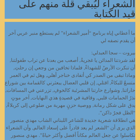
الشعراء ليُبقي قلة منهم على
قيد الكتابة
ما أعطاني إياه برنامج “أمير الشعراء” لم يستطع منبر عربي آخر
أن يقدم نصفه لي
بيروت – سجا العبدلي:
لقد شردتنا المدائن يا غجريةُ, أصعب من بعدنا عن تراب طفولتنا,
أن تنكرت الأرضُ للشهداءْ, فلماذا تخافين من وجعي إن رحلتِ,
وماذا تبقى من الصدر كي أتفادى خناجر أهلي, وهل ثم في العمر
متسعٌ للبكاءْ, اقتلي, إن قلبي العضال يبعثرني كالقمامة بين شوراع
حاراتنا, وشوارع حارتنا المشرئبة كالخوفِ, تزرعني في المسافات,
نذرُ الحمامات قلبي, وقافية في قصيدةِ هذي النهايات, آخر موتٍ
يدق على شكل رمانة, ووصية حزنٍ مهربة من ضلوعي إلى كربلاءْ,
“الظل فجرٌ داكن”.
هي انطلاقة شعرية جديدة للشاعر اللبناني الشاب مهدي منصور
الذي يرى أن “الشعر لم يعد قادراً على إسعاد العالم, وأن الشعراء
تكاسلوا عن جعل العالم مكاناً أفضل وأكثر حياةً”. مهدي منصور