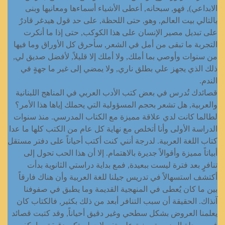
الابداعي), فهو, سبحانه, أعطى الأشياء أسماءها ومعانيها وبنى
بالتالي بيت العالم, وهو, حتى اللحظة, على حد قول هيدغر قادرٌ
على تبديل مصير الإنسان على هذا الكوكب, حتى إذا ما أنكرت
التجربة ما تبقى من أمل في الشعر, سأحرق كل الأوراق وما فيها
من سنوات وأوصي بما أملك, ولا أملك إلا قليلاً, لأفضل صديق لي,
ذلك الذي يجهز علي بطلق ناري, ولا يمضي إلى غير ما جهةٍ في
الندم.
قصائدك تُدرس في بعض كتب الأدب العربي في المناهج اللبنانية
والعربية, هل تشعر بحجم المسؤولية التي يحملك إياها هذا الأمر؟
لطالما كانت لدي علاقة مميزة مع الكتاب المدرسي. منذ سنوات
الدراسة الأولى وأنا أتخلص مع نهاية كل عام من الكتب كلها ما عدا
كتاب اللغة العربية. لدرجة أنني كنت أكتب أحياناً على دفتر مستقل
أبياتاً مميزة وأقوالاً جديرة بالاهتمام. إلا أن هذا الحب تحول إلى
تنافرٍ بعد فترة ليست ببعيدة, فمع بداية دراستي الثانوية بدأت
أكتشف استسهالاً في تدريس جيلنا للغة العربية وأن هناك فارقاً
بين ما كان يُعطى في المنهجية القديمة وما يطبق في صفوفنا
آنذاك. الحقيقة أن سبب التنافر أبعد من ذلك بكثير, فالكتاب كان
يعلمنا العروض بشكل سطحي وغير دقيق أحياناً, وقد كتبت قصائد