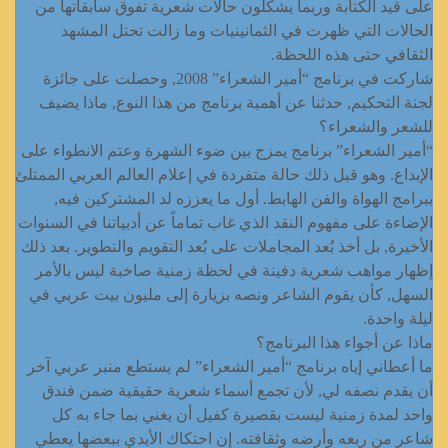
على قيد الكتابة وربما يشكلون حالات شعرية تفوق سابقاتها من
الحالات التي ظهرت في الثمانينيات وما زالت تحتل المشهد
الثقافي حتى هذه اللحظة.
شاركت في برنامج “أمير الشعراء” 2008, وحصلت على جائزة
لجنة التحكيم, حدثنا عن أهمية برنامج من هذا النوع, ماذا يضيف
للشعر والشعراء؟
“أمير الشعراء” برنامج يمزج بين ضوء الشهرة وعتم الانطواء على
الإبداع. وهو قبل ذلك حالة متفردة في إعلام العالم العربي الممتلئ
ببرامج الهواة والفن الهابط. أول ما يعززه لد المشتركين فيه,
الإضاءة على مفهوم النقد الذي غاب تماماً عن أدبياتنا في السنوات
الأخيرة, بل أخذ بُعد المجاملات على بُعد التقويم والتطوير. بعد ذلك
إظهار مواهب شعرية دفينة في لحظة زمنية صاخبة ليس بالأمر
السهل, كأن يقوم الشاعر ونصه بزيارة إلى مليون بيت عربي في
ليلة واحدة.
ماذا عن أجواء هذا البرنامج؟
ما أعطاني إياه برنامج “أمير الشعراء” لم يستطع منبر عربي آخر
أن يقدم نصفه لي, لأن تجمع أسماء شعرية حقيقية ضمن فندق
واحد لمدة زمنية ليست بقصيرة كفيل أن يغني بما جاء به كل
شاعر من ربعه وأرضه وثقافته. إن احتكاك الأيدي ببعضها يعطي