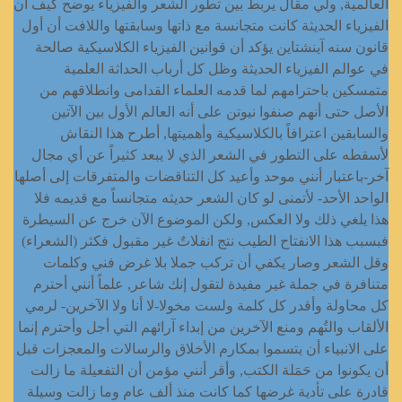
العالمية, ولي مقال يربط بين تطور الشعر والفيزياء يوضح كيف أن
الفيزياء الحديثة كانت متجانسة مع ذاتها وسابقتها واللافت أن أول
قانون سنه آينشتاين يؤكد أن قوانين الفيزياء الكلاسيكية صالحة
في عوالم الفيزياء الحديثة وظل كل أرباب الحداثة العلمية
متمسكين باحترامهم لما قدمه العلماء القدامى وانطلاقهم من
الأصل حتى أنهم صنفوا نيوتن على أنه العالم الأول بين الآتين
والسابقين اعترافاً بالكلاسيكية وأهميتها, أطرح هذا النقاش
لأسقطه على التطور في الشعر الذي لا يبعد كثيراً عن أي مجال
آخر-باعتبار أنني موحد وأعيد كل التناقضات والمتفرقات إلى أصلها
الواحد الأحد- لأتمنى لو كان الشعر حديثه متجانساً مع قديمه فلا
هذا يلغي ذلك ولا العكس, ولكن الموضوع الآن خرج عن السيطرة
فبسبب هذا الانفتاح الطيب نتج انفلاتٌ غير مقبول فكثر (الشعراء)
وقل الشعر وصار يكفي أن تركب جملا بلا غرض فني وكلمات
متنافرة في جملة غير مفيدة لتقول إنك شاعر, علماً أنني أحترم
كل محاولة وأقدر كل كلمة ولست مخولا-لا أنا ولا الآخرين- لرمي
الألقاب والتُهم ومنع الآخرين من إبداء آرائهم التي أجل وأحترم إنما
على الانبياء أن يتسموا بمكارم الأخلاق والرسالات والمعجزات قبل
أن يكونوا من حَمَلة الكتب, وأقر أنني مؤمن أن التفعيلة ما زالت
قادرة على تأدية غرضها كما كانت منذ ألف عام وما زالت وسيلة