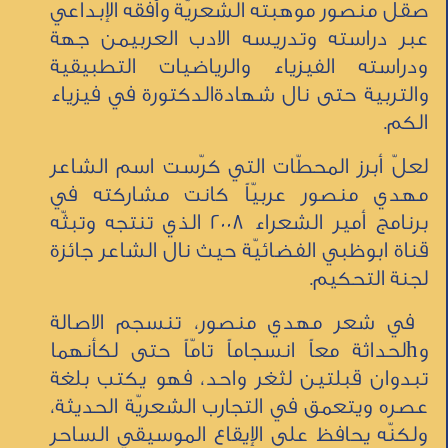
صقل منصور موهبته الشعريّة وأفقه الإبداعي
عبر دراسته وتدريسه الادب العربيمن جهة
ودراسته الفيزياء والرياضيات التطبيقية
والتربية حتى نال شهادةالدكتورة في فيزياء
الكم.
لعلّ أبرز المحطّات التي كرّست اسم الشاعر
مهدي منصور عربيّاً كانت مشاركته في
برنامج أمير الشعراء 2008 الذي تنتجه وتبثّه
قناة ابوظبي الفضائيّة حيث نال الشاعر جائزة
لجنة التحكيم.
في شعر مهدي منصور، تنسجم الاصالة
وhلحداثة معاً انسجاماً تامّاً حتى لكأنهما
تبدوان قبلتين لثغر واحد، فهو يكتب بلغة
عصره ويتعمق في التجارب الشعريّة الحديثة،
ولكنّه يحافظ على الإيقاع الموسيقي الساحر