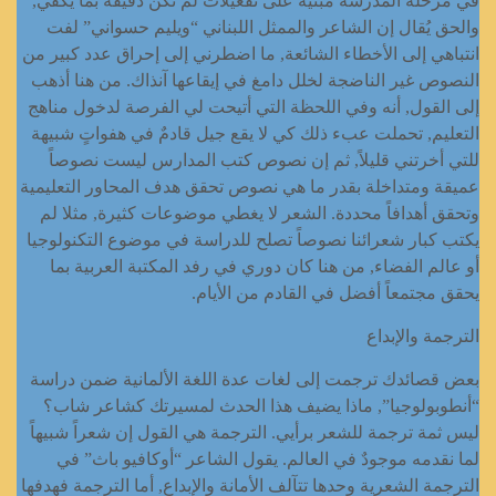
في مرحلة المدرسة مبنية على تفعيلات لم تكن دقيقة بما يكفي,
والحق يُقال إن الشاعر والممثل اللبناني “ويليم حسواني” لفت
انتباهي إلى الأخطاء الشائعة, ما اضطرني إلى إحراق عدد كبير من
النصوص غير الناضجة لخلل دامغ في إيقاعها آنذاك. من هنا أذهب
إلى القول, أنه وفي اللحظة التي أتيحت لي الفرصة لدخول مناهج
التعليم, تحملت عبء ذلك كي لا يقع جيل قادمٌ في هفواتٍ شبيهة
للتي أخرتني قليلاً, ثم إن نصوص كتب المدارس ليست نصوصاً
عميقة ومتداخلة بقدر ما هي نصوص تحقق هدف المحاور التعليمية
وتحقق أهدافاً محددة. الشعر لا يغطي موضوعات كثيرة, مثلا لم
يكتب كبار شعرائنا نصوصاً تصلح للدراسة في موضوع التكنولوجيا
أو عالم الفضاء, من هنا كان دوري في رفد المكتبة العربية بما
يحقق مجتمعاً أفضل في القادم من الأيام.
الترجمة والإبداع
بعض قصائدك ترجمت إلى لغات عدة اللغة الألمانية ضمن دراسة
“أنطوبولوجيا”, ماذا يضيف هذا الحدث لمسيرتك كشاعر شاب؟
ليس ثمة ترجمة للشعر برأيي. الترجمة هي القول إن شعراً شبيهاً
لما نقدمه موجودٌ في العالم. يقول الشاعر “أوكافيو باث” في
الترجمة الشعرية وحدها تتآلف الأمانة والإبداع, أما الترجمة فهدفها