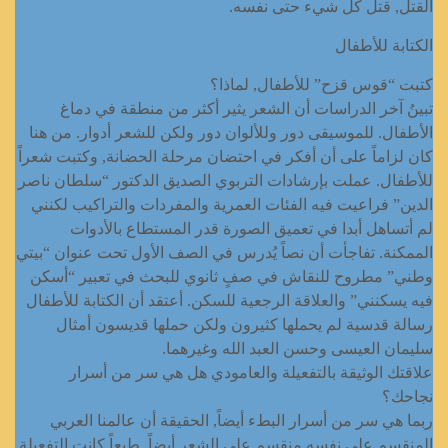
القتل, قتل كل شيء حتى نفسه.
الكتابة للأطفال
كتبت “قوس قزح” للأطفال, لماذا؟
تبينُ آخر الدراسات أن الشعر يثير أكثر من منطقة في دماغ
الأطفال. للموسيقى دور وللألوان دور ولكن للشعر أدوار. من هنا
كان لزاماً على أن أفكر في احتضان مرحلة الحضانة, وكتبت شعراً
للأطفال. عملت بإرشادات التربوي الصديق الدكتور “سلطان ناصر
الدين” فراعيت فيه الفئات العمرية والمفردات والتراكيب لكنني
لم أتساهل أبدا في تعميق الصورة قدر المستطاع بالأدوات
الممكنة. تفاجأت أن نصاً يُدرس في الصف الأول تحت عنوان “بيتي
وطني” مطروح للنقاش في صفٍ ثانوي للبحث في تعبير “أسكن
فيه يسكنني” والعلاقة الرجعية للسكن. أعتقد أن الكتابة للأطفال
رسالة قدسية لم يحملها كثيرون ولكن حملها قديسون أمثال
سليمان العيسى وحسن العبد الله وغيرهما.
علاقتك الوثيقة بالتفعيلة والعامودي هل هي سر من أسرار
نجاحك؟
ربما هي سر من أسرار البطء أيضاً, الحقيقة أن عالمنا العربي
المنقسم على نفسه منقسم على الشعر أيضاً. طبعاً كانت التفعيلة