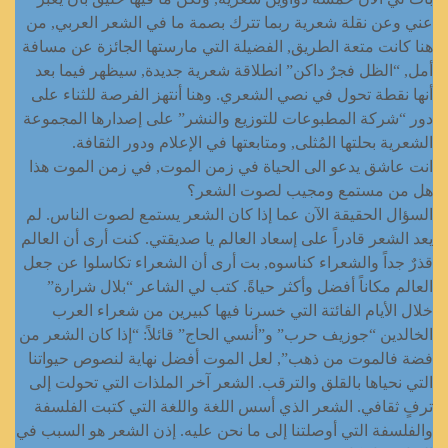
عني وعن نقلة شعرية ربما تترك بصمة ما في الشعر العربي, من
هنا كانت متعة الطريق, الفضيلة التي مارستها الجائزة عن مسافة
أمل, “الظل فجرٌ داكن” انطلاقة شعرية جديدة, سيظهر فيما بعد
أنها نقطة تحول في نصي الشعري. وهنا أنتهز الفرصة للثناء على
دور “شركة المطبوعات للتوزيع والنشر” على إصدارها المجموعة
الشعرية بحلتها المُثلى, ومتابعتها في الإعلام ودور الثقافة.
انت عاشق يدعو الى الحياة في زمن الموت, في زمن الموت هذا
هل من مستمع ومجيب لصوت الشعر؟
السؤال الحقيقة الآن عما إذا كان الشعر يستمع لصوت الناس. لم
يعد الشعر قادراً على إسعاد العالم يا صديقتي. كنت أرى أن العالم
قذرٌ جداً والشعراء كناسوه, بت أرى أن الشعراء تكاسلوا عن جعل
العالم مكاناً أفضل وأكثر حياةً. كتب لي الشاعر “بلال شرارة”
خلال الأيام الفائتة التي خسرنا فيها كبيرين من شعراء العرب
الخالدين “جوزيف حرب” و”أنسي الحاج” قائلاً: “إذا كان الشعر من
فضة فالموت من ذهب”, لعل الموت أفضل نهاية لنصوص حيواتنا
التي نحياها بالقلق والترقب. الشعر آخر الملذات التي تحولت إلى
ترفٍ ثقافي. الشعر الذي أسس اللغة واللغة التي كتبت الفلسفة
والفلسفة التي أوصلتنا إلى ما نحن عليه. إذن الشعر هو السبب في