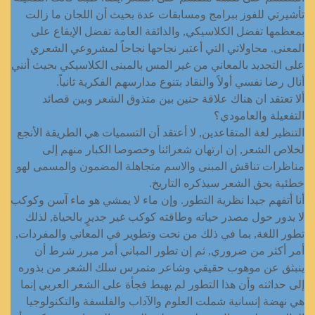
تأشيرتي للفوز ببرامج ومسابقات عدة بحيث أن اللجان ما زالت
بمعظمها تفضل الكلاسيكي, والذائقة العامة تفضل الإيقاع على
المعنى. محاولاتي التي أعتبر نجاحها نجاحاً لمشروعي الشعري
على التجديد بالمعاني من غير المس بالمبنى الكلاسيكي بحيث أنني
أنال رضا نفسي أولاً والنقاد بتنوع مدارسهم الفكرية ثانياً.
ألا تعتقد ان هناك علاقة حنين بين متذوق الشعر وبين قصائد
التفعيلة والعامودي؟
التنظير لغة المتقاعدين, لا أعتقد أن التسميات هي الطريقة الأنجع
لخلاص الشعر, إن ارتهان شعرائنا وخصوصا الكبار منهم إلى
مناظرات تناقش المبنى والاسم متجاهلة المضمون والمسمى لهو
خطئية بحق الشعر سيذكره التاريخ.
أنا أتفهم جيدا نظرية التطور. وإن ماء لا يمشي هو ماء آسن وكوكب
لا يدور حول مصدر حياته وطاقته كوكب غير جديرٍ بالحياة, لذلك
تطور اللغة, بما في ذلك من نحت وتطوير في المعاني والمفردات,
أمر أكثر من ضروري, ثم إن تطور المباني أمر مبرر شرط أن
ينبثق عن موهوب حقيقي وشاعر متمرس سلك الشعر من بذوره
إلى حداثته وأن هذا التطور لم يهبط فجأة على الشعر العربي إنما
هي نهضة إنسانية شملت العلوم والآداب والفلسفة والتكنولوجيا