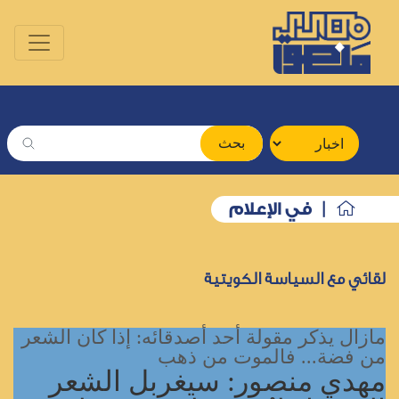
بحث
| في الإعلام
لقائي مع السياسة الكويتية
مازال يذكر مقولة أحد أصدقائه: إذا كان الشعر
من فضة... فالموت من ذهب
مهدي منصور: سيغربل الشعر