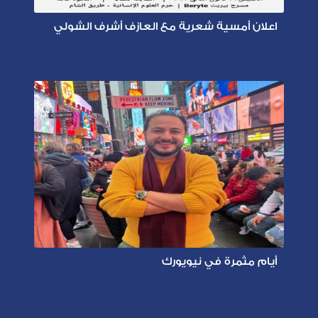
اعلان أمسية شعرية مع العازف أشرف الشولي
أيام مثمرة في نيويورك