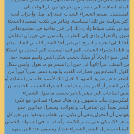
المياه الصافية التي تنتظر من يخرجها من بئر الوقت إلى
المستقبل. انقسم الشعراء الشباب عندنا إلى مِلل وأحزاب أدبية
اكثر شراسة من تلك السياسية, وتنافر من يكتب القصيدة الحديثة
مع من يكتب سواها وأدى ذلك إلى جُزر ثقافية في مجتمع ثقافي
ضيق, والانعزال يؤدي إلى التطرف والتأسن, في حين أن التفاعل
يأخذنا إلى الجديد والمزيج. لم يقتل أحدٌ الشعر اللبناني الشاب بقدر
ما قتله الشعراء الشباب. المواقف المسبقة التي تُسجل مع انطلاق
النص, سواء إيجاباً أو سلباً, بحسب شكل النص واسم ملقيه, جعل
من المعنى أمراً ثانوياً في حين أن الشعر هو ما نقول, وليس شكل
القول. التصادم بين قطارات القديم والجديد دهس سرباً كبيراً من
الشعراء عن طريق السهو. لا أقول ذلك لأعمم حالة من التشاؤم أو
لأنعي الشعر أو أقيم مقبرة جماعية للشعراء الشباب. الحقيقة أن
بعض النتاجات التي تبشر بالخير بحسب ما يقول الشعراء
المكرسون بدأت بالظهور, وأن هناك شعراء تصالحوا مع فكرة
الشعر بعيداً عن الجاهزيات والقوالب, وشعراء حداثيين أخذوا
يفهمون أن التحول ينبغي أن يكون من نقطة, وتوقفوا عن لعن كل
ما هو كلاسيكي على منابر الكلمة. وأعتقد أنه في السنوات الخمس
المقبلة سيغربل الشعر الشعراء عندنا, وسيبقى عدد قليل منهم