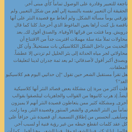
ناجعة للتعبير وقادرة على الوصول تماماً كأي مبنى آخر.
الحقيقة أن التعبير نفسه بالنسبة إلي أهم من شكل التعبير, ولم
تؤرقني يوماً مسألة الشكل, ولم أتعاط مع قصيدة النثر على أنها
ناقصة بل كنت أراها بعين الماغوط الذي أحرجنا, كلنا كما قال
درويش, وما فتئت من قرائها الأوفياء. والصدق أقول لك, بعد
محاولات تملأ مئة سلة مهملات اقتربت جداً من الاقتناع أن
التحديث من داخل الشكل الكلاسيكي بات مستحيلاً, وأن كل
محاولاتي لجر مياه الحداثة إلى بئر الخليل لم تزدني إلا عطشاً.
وبصدق أكبر أقول لأصدقائي: لم يعد ثمة جدران لدينا لتعليقات
المعلقات.
هل تقرأ مستقبل الشعر حين تقول “إن حداثيي اليوم هم كلاسيكيو
الغد”؟
قلت أكثر من مرة: إن مشكلة بعض قصائد النثر أنها كلاسيكية
أيضاً, إذ هرب كاتبوها من القوالب والجاهزيات ليتلصقوا بقوالب
أخرى, ومشكلة كثير ممن يتعاطون قصيدة النثر أنهم لا يميزون
تماماً بين النثر الشعري والشعر المنثور وقصيدة النثر, وما زلت,
وسأبقى, أتحسس من إطلاق التسمية, أي قصيدة نثر, جزافاً على
كل عقد كلمات انقطع خيطه من غير رؤية فنية أو لسبب آخر,
فالويل لنا إذ كثر فينا الشعراء وقل فينا الشعر. وهنا أقول, كما أن