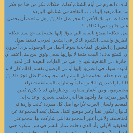
الدفء العارم في أيام الشتاء, كذلك احتكاك فكر من هنا مع فكر
من هناك يعيد إلينا دفء الثقافة في شتاءاتها الباردة.
حدثنا عن ديوانك الأخير “الفجر ظل داكن”, وهل توقعت أن يحصل
على جائزة دبي الثقافية؟
لعل علاقة المبدع بالغاية التي يتوق إليها تشبه إلى حدٍ بعيد علاقة
الطريق والبيت, الكثيرة الذكر في الشعر العربي, فبينما يقول
البعض إن الطريق المتأججة شوقاً أجمل من الوصول, يرى آخرون
أن التمتع بدفء البيت متعة لا يوازيها سعي وتوق, من هنا, أعتقد أن
“جائزة دبي الثقافية للإبداع” هي من الغايات البعيدة التي تُمتع
المبدعَ سواء في الطريق إليها أو في الوصول نفسه, لذلك كان لا بد
أن أضع خطة محكمة قبل المشاركة بمجموعة “الظل فجرٌ داكن”,
فانا مازلت دون الثلاثين عاماً ويشارك بالمسابقة شعراء
مخضرمون ومن أعمار متفاوتة, وحظوظي قد لا تكون كبيرة
بالفوز بمرتبة ما, وأشهد هنا أنني تعلمت شعري, وعدت إلى
المعجم ولسان العرب لأراجع أصل كل مفردة كانت واردة في
الديوان ليكون نقياً وغير موضع انتقاد بشكل يُبعد المجموعة عن
المنافسة, ولأنني أعتبر المجموعة التي شاركت بها, مجموعتي
الحقيقية الأولى وأنا الذي دخلت غمار النشر في سن مبكرة حتى
بات لي الآن خمسة دواوين شعرية, ولكن ما فيها خليق بأن يعبر