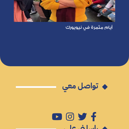
أيام مثمرة في نيويورك
تواصل معي
راسلني على