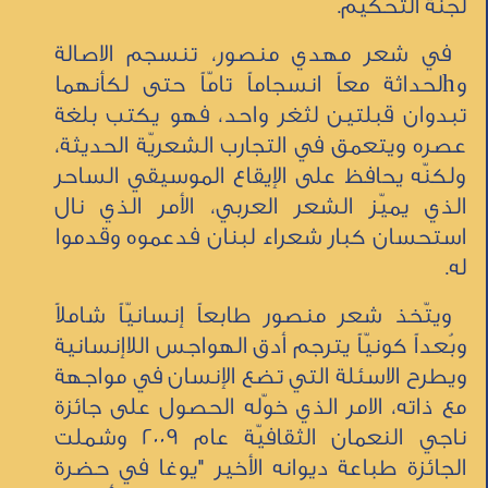
لجنة التحكيم.
في شعر مهدي منصور، تنسجم الاصالة
وhلحداثة معاً انسجاماً تامّاً حتى لكأنهما
تبدوان قبلتين لثغر واحد، فهو يكتب بلغة
عصره ويتعمق في التجارب الشعريّة الحديثة،
ولكنّه يحافظ على الإيقاع الموسيقي الساحر
الذي يميّز الشعر العربي، الأمر الذي نال
استحسان كبار شعراء لبنان فدعموه وقدموا
له.
ويتّخذ شعر منصور طابعاً إنسانيّاً شاملاً
وبُعداً كونيّاً يترجم أدق الهواجس اللاإنسانية
ويطرح الاسئلة التي تضع الإنسان في مواجهة
مع ذاته، الامر الذي خوّله الحصول على جائزة
ناجي النعمان الثقافيّة عام 2009 وشملت
الجائزة طباعة ديوانه الأخير "يوغا في حضرة