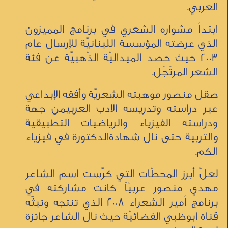
العربي.
ابتدأ مشواره الشعري في برنامج المميزون
الذي عرضته المؤسسة اللبنانيّة للإرسال عام
2003 حيث حصد الميداليّة الذّهبيّة عن فئة
الشعر المرتَجَل.
صقل منصور موهبته الشعريّة وأفقه الإبداعي
عبر دراسته وتدريسه الادب العربيمن جهة
ودراسته الفيزياء والرياضيات التطبيقية
والتربية حتى نال شهادةالدكتورة في فيزياء
الكم.
لعلّ أبرز المحطّات التي كرّست اسم الشاعر
مهدي منصور عربيّاً كانت مشاركته في
برنامج أمير الشعراء 2008 الذي تنتجه وتبثّه
قناة ابوظبي الفضائيّة حيث نال الشاعر جائزة