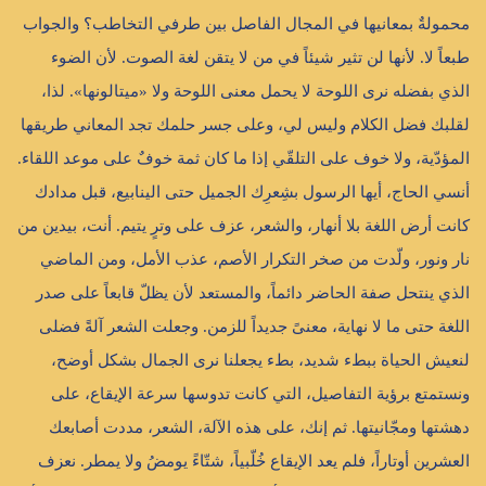
محمولةٌ بمعانيها في المجال الفاصل بين طرفي التخاطب؟ والجواب
طبعاً لا. لأنها لن تثير شيئاً في من لا يتقن لغة الصوت. لأن الضوء
الذي بفضله نرى اللوحة لا يحمل معنى اللوحة ولا «ميتالونها». لذا،
لقلبك فضل الكلام وليس لي، وعلى جسر حلمك تجد المعاني طريقها
المؤدّية، ولا خوف على التلقّي إذا ما كان ثمة خوفٌ على موعد اللقاء.
أنسي الحاج، أيها الرسول بشِعرِك الجميل حتى الينابيع، قبل مدادك
كانت أرض اللغة بلا أنهار، والشعر، عزف على وترٍ يتيم. أنت، بيدين من
نار ونور، ولّدت من صخر التكرار الأصم، عذب الأمل، ومن الماضي
الذي ينتحل صفة الحاضر دائماً، والمستعد لأن يظلّ قابعاً على صدر
اللغة حتى ما لا نهاية، معنىً جديداً للزمن. وجعلت الشعر آلةً فضلى
لنعيش الحياة ببطء شديد، بطء يجعلنا نرى الجمال بشكل أوضح،
ونستمتع برؤية التفاصيل، التي كانت تدوسها سرعة الإيقاع، على
دهشتها ومجّانيتها. ثم إنك، على هذه الآلة، الشعر، مددت أصابعك
العشرين أوتاراً، فلم يعد الإيقاع خُلّبياً، شتّاءً يومضُ ولا يمطر. نعزف