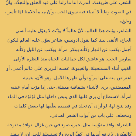
الشعر، على طريقتك، لندرك أننا ما زلنا على قيد الخلق والتجدّد، وأنّ
في الصوت وطناً لا أنبياء فيه سوى الحب، وأنّ مياه أحلامنا لمّا تأسن،
و»لنْ».
الشاعر، يؤنث هذا العالم، لأنّ عالماً لا يؤنّث لا يعوّل عليه. أنسي
الحاج، الأنقى بيننا كما يقول أدونيس، شاعر يعوّل عليه العالم ليكونَ
أجمل. يكتب عن النهار وكأنه يبتكر امرأة، ويكتب عن الليل وكأنه
يمارس الحب. هو عاشق لكل جماليات الحياة منذ النظرة الأولى.
الغيب أنثاه المستحيلة، والغيبوبة، غضبه البربري على عالم أعمى، أو
اعتراض منه على امرأةٍ تولّي ظهرها للأمل. وهو الآن، بعينيه
المغمضتين، يرى الأشياء بشفافية مذهلة، حتى إذا مرّت أمام عينيه
امرأة، لاستطاع أن يرى قلبها الذي ينبض داخلها مثل لؤلؤة في الماء.
وقد يتيح لها، لو أراد، أن تخلد في قصيدة يعلّقها لها ببعض كلمات
ومخطف على باب من أبواب الشعر الصافي.
الشعراء نوافذ مقوّسة مثل بحيرة ضوء في عين غزال، نوافذ مفتوحة
كالفكرةِ، لا ترفع أيديها في كفِّ الريحِ ولا تستسلمُ للجدرانِ، لا ينفك