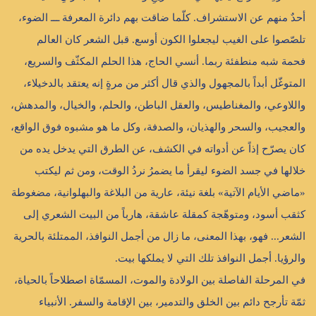
أحدٌ منهم عن الاستشراف. كلّما ضاقت بهم دائرة المعرفة ـــ الضوء،
تلصّصوا على الغيب ليجعلوا الكون أوسع. قبل الشعر كان العالم
فحمة شبه منطفئة ربما. أنسي الحاج، هذا الحلم المكثّف والسريع،
المتوغّل أبداً بالمجهول والذي قال أكثر من مرةٍ إنه يعتقد بالدخيلاء،
واللاوعي، والمغناطيس، والعقل الباطن، والحلم، والخيال، والمدهش،
والعجيب، والسحر والهذيان، والصدفة، وكل ما هو مشبوه فوق الواقع،
كان يصرّح إذاً عن أدواته في الكشف، عن الطرق التي يدخل يده من
خلالها في جسد الضوء ليقرأ ما يضمرُ نردُ الوقت، ومن ثم ليكتب
«ماضي الأيام الآتية» بلغة نيئة، عارية من البلاغة والبهلوانية، مضغوطة
كثقب أسود، ومتوهّجة كمقلة عاشقة، هارباً من البيت الشعري إلى
الشعر... فهو، بهذا المعنى، ما زال من أجمل النوافذ، الممتلئة بالحرية
والرؤيا. أجمل النوافذ تلك التي لا يملكها بيت.
في المرحلة الفاصلة بين الولادة والموت، المسمّاة اصطلاحاً بالحياة،
ثمّة تأرجح دائم بين الخلق والتدمير، بين الإقامة والسفر. الأنبياء