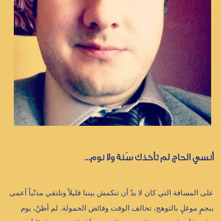
أنسي الحاج لم تأخذك سَنة ولا نوم...
على المسافة التي كان لا بدّ أن تنكمش بيننا قليلاً ونلتقي مذنّباً أعمى
بنجمٍ موغلٍ بالتوهج، تحالف الوقت وفائض الحمولة. لم أظنّ، يوم