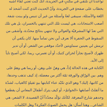
تواعدنا أن نلتقي في مكتبٍ في الجريدة، أنك كنت تعني لقاءً أشبه
بخطاب على صفحةٍ في الجريدة، وأنّ الحديث الذي كنت أشحذ له
اللغة والأسئلة، سيبقى لغةً وأسئلة من غير أن تنبس ولو ببنت شفة.
أصعب الامتحانات، هي ليست تلك التي تنتهي بالخسران، بل هي تلك
التي نعدّ لها المشرفيّة والعوالي ولا تنتهي بنتائج محدّدة، وأشقى من
السقوط في الحفرة ألا نعرف أين نحن تماماً منها. كان يكفي أن
ترمش لي بعينين سماويتين لأحدّد موقفي من الشعر، أو أن تدير
ظهرك لأصبح نجاراً لخزائن كتبك، أو أن تغمرني، ربما، لكي أصبح ناياً
إلى الأبد.
الكتابة في هذه الحالة إذاً، هي وهنٌ على وهن، أو ربما هي وهمٌ على
وهم. بين الورّاق والورقة ثمّة أكثر من معضلة، إذ كيف تذهب وحدها،
من كاتبها، إليك؟ وهو الذي تكبّد عناء كتابتها بيدٍ ثقيلةٍ كالغياب، لشدّة
ما أثقلتْ أصابعَها «الخواتمُ». أو كيف يترك أطفالَ المعاني أن يقطعوا
وحدهم شارع المعرفة. لكأنك تؤكّد مجدّداً أنّ القصيدة، لا الشعر، هي
الشاعر... وهنا أسأل: هل يحمل الصوتُ الفكرة؟ وهل الكلمات