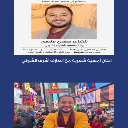
اعلان أمسية شعرية مع العازف أشرف الشولي