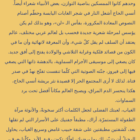
وحدهم كانوا الممسكين بناصية التوازن، بعض الأنبياء شعراء أيضاً.
أنسي الحاج أشعل النار في شجر الغابات اليابسة وحطّم أصنام
النصوص المعادة المكرورة، بفأس الـ «لن»، وهو بذلك لم يكن
يؤسس لمرحلة شعرية جديدة فحسب بل لعالم عربي مختلف، عالم
يعتقد أن السلف لم يقل كلّ شيء، وأن المعرفة لانهائية وأن ما في
الكون من قصائد فلكية وغرابة التلاشي والولادة يفتح إلى أفق جديد.
كان يصغي إلى موسيقى الأجرام السماوية، بالدهشة ذاتها التي يصغي
فيها إلى فيروز، جنّته الصوتية التي كلّما تنفست تفتّح نهدٌ في صدر
فتاة. لذلك لا أرى المجتمع الحر إلا قصيدة نثر بريشة أنسي الحاج،
هكذا ينحسر الدم المراق، ويصبح العالم مكاناً أفضل تحت برد
السماوات.
الغياب، لعبتك الفضلى لجعل الكلمات أكثر سخونةً، والأنوثة مرآة
الطفولة المستمرّة. أراك، مطبقاً جفنيك على الأسرار التي لم تقلها
بعد، كَشفتين مطبقتين على شفة حبيب غامض وسريع الغياب، يحاول
الرحيلُ أن يتزيّن لك بما يرضيك، لعلّك تكون رفيق الأبد. وكلّنا يعرف،