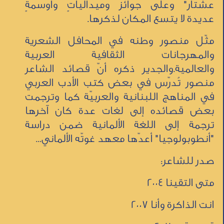
عشتار" وعلى جوائز وميدالياتٍ وأوسمةٍ
عديدة لا يتسع المكان لذكرها.
مثّل منصور وطنه في المحافل الشعرية
والمهرجانات الثقافية العربية
والعالمية.والجدير ذكره أنّ قصائد الشاعر
منصور تُدرّس في بعض كتب الأدب العربي
في المناهج اللبنانية والعربيّة كما وترجمت
بعض قصائده إلى لغات عدة كان آخرها
ترجمة إلى اللغة الألمانية ضمن دراسة
"أنطوبولوجيا" أعدّها معهد غوتّه الألماني...
صدر للشاعر:
متى التقينا 2004
انت الذاكرة وأنا 2007